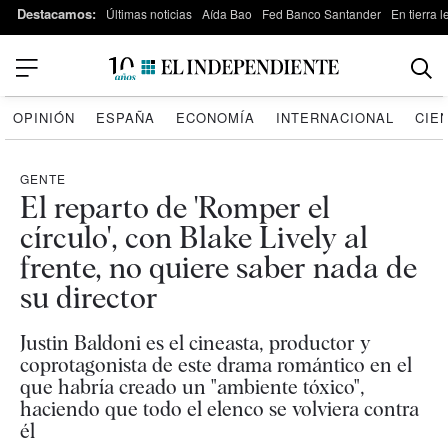
Destacamos:
Últimas noticias
Aída Bao
Fed Banco Santander
En tierra 
OPINIÓN
ESPAÑA
ECONOMÍA
INTERNACIONAL
CIE
GENTE
El reparto de 'Romper el
círculo', con Blake Lively al
frente, no quiere saber nada de
su director
Justin Baldoni es el cineasta, productor y
coprotagonista de este drama romántico en el
que habría creado un "ambiente tóxico",
haciendo que todo el elenco se volviera contra
él