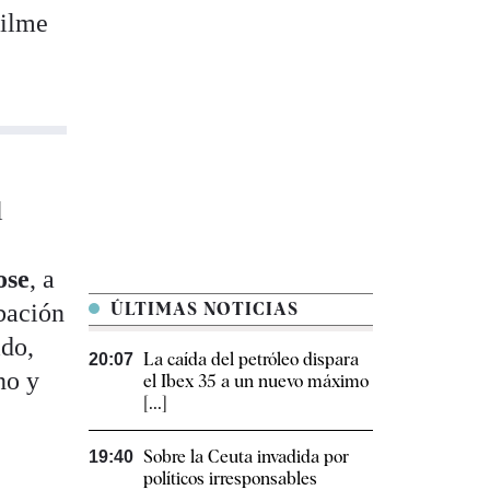
filme
l
ose
, a
abación
ÚLTIMAS NOTICIAS
ido,
La caída del petróleo dispara
20:07
no y
el Ibex 35 a un nuevo máximo
[...]
Sobre la Ceuta invadida por
19:40
políticos irresponsables