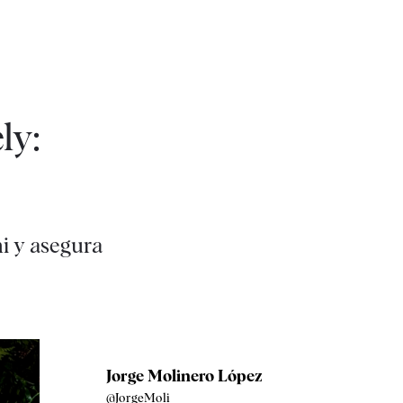
ly:
ni y asegura
Jorge Molinero López
@JorgeMoli_