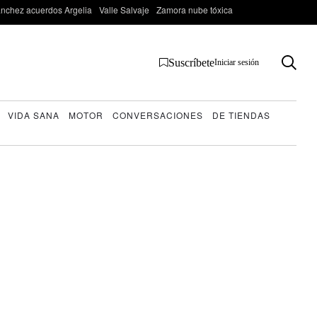
nchez acuerdos Argelia
Valle Salvaje
Zamora nube tóxica
Suscríbete
Iniciar sesión
VIDA SANA
MOTOR
CONVERSACIONES
DE TIENDAS