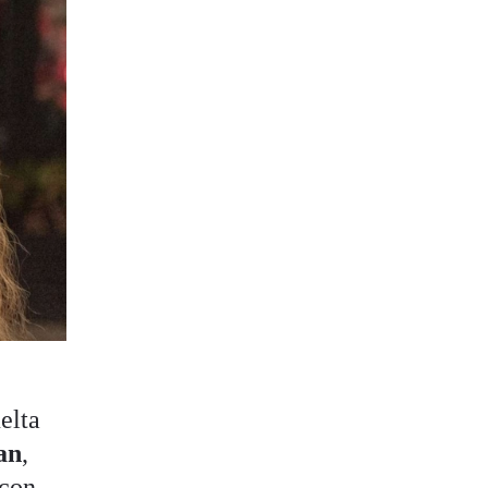
elta
an
,
 con