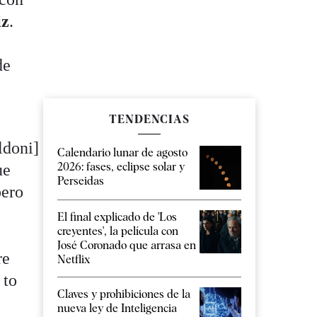
iz
.
de
TENDENCIAS
ldoni]
Calendario lunar de agosto
2026: fases, eclipse solar y
ue
Perseidas
pero
El final explicado de 'Los
creyentes', la película con
José Coronado que arrasa en
re
Netflix
 to
Claves y prohibiciones de la
nueva ley de Inteligencia