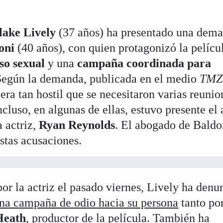
lake Lively
(37 años) ha presentado una dem
oni
(40 años), con quien protagonizó la pelícu
so sexual
y una
campaña coordinada para
Según la demanda, publicada en el medio
TMZ
era tan hostil que se necesitaron varias reunio
ncluso, en algunas de ellas, estuvo presente el 
 actriz,
Ryan Reynolds
. El abogado de Baldo
stas acusaciones.
por la actriz el pasado viernes, Lively ha den
una campaña de odio hacia su persona
tanto po
Heath
, productor de la película. También ha