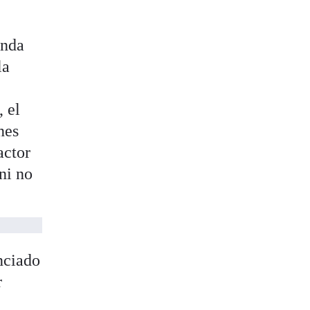
anda
la
, el
nes
actor
ni no
unciado
r