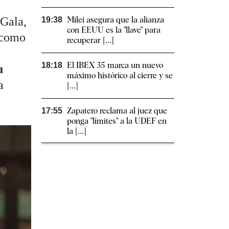
 Gala,
Milei asegura que la alianza
19:38
con EEUU es la "llave" para
 como
recuperar [...]
El IBEX 35 marca un nuevo
18:18
u
máximo histórico al cierre y se
a
[...]
Zapatero reclama al juez que
17:55
ponga "límites" a la UDEF en
la [...]