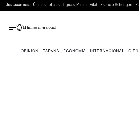
Destacamos:
Últimas noticias
Ingreso Mínimo Vital
Espacio Schengen
P
El tiempo en tu ciudad
OPINIÓN
ESPAÑA
ECONOMÍA
INTERNACIONAL
CIEN