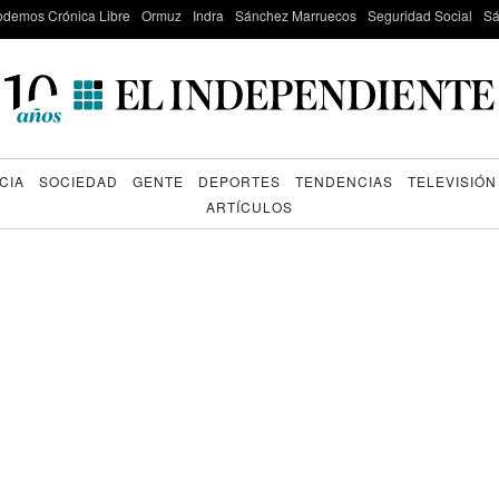
odemos Crónica Libre
Ormuz
Indra
Sánchez Marruecos
Seguridad Social
Sá
CIA
SOCIEDAD
GENTE
DEPORTES
TENDENCIAS
TELEVISIÓN
ARTÍCULOS