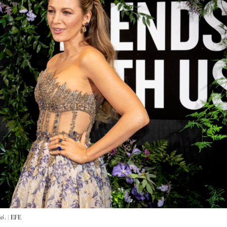
'. |
EFE