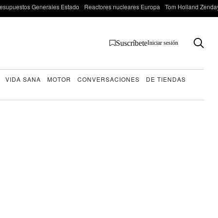
esupuestos Generales Estado
Reactores nucleares Europa
Tom Holland Zenda
Suscríbete
Iniciar sesión
VIDA SANA
MOTOR
CONVERSACIONES
DE TIENDAS