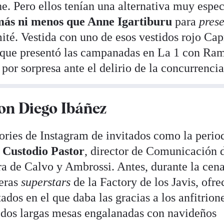
. Pero ellos tenían una alternativa muy espec
 más ni menos que Anne Igartiburu
para
pres
té. Vestida con uno de esos vestidos rojo Cap
s que presentó las campanadas en La 1 con Ra
 por sorpresa ante el delirio de la concurrencia
con Diego Ibáñez
ories de Instagram de invitados como la period
o
Custodio Pastor
, director de Comunicación 
a de Calvo y Ambrossi. Antes, durante la cena
meras
superstars
de la Factory de los Javis, ofre
tados en el que daba las gracias a los anfitrion
 dos largas mesas engalanadas con navideños