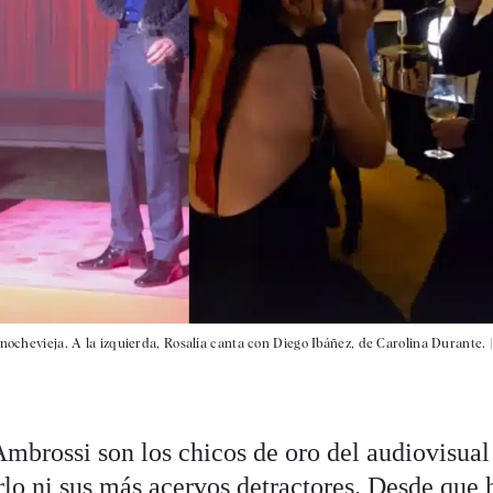
nochevieja. A la izquierda, Rosalía canta con Diego Ibáñez, de Carolina Durante. |
Ambrossi son los chicos de oro del audiovisual
lo ni sus más acervos detractores. Desde que 