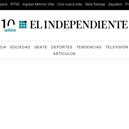
lejana
RTVE
Ingreso Mínimo Vital
Una nueva vida
Valle Salvaje
Zapatero
Pr
CIA
SOCIEDAD
GENTE
DEPORTES
TENDENCIAS
TELEVISIÓN
ARTÍCULOS