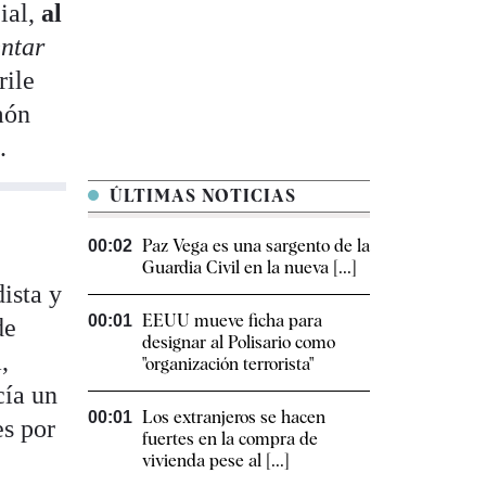
ial,
al
entar
rile
món
.
ÚLTIMAS NOTICIAS
Paz Vega es una sargento de la
00:02
Guardia Civil en la nueva [...]
ista y
EEUU mueve ficha para
00:01
de
designar al Polisario como
,
"organización terrorista"
cía un
Los extranjeros se hacen
00:01
es por
fuertes en la compra de
vivienda pese al [...]