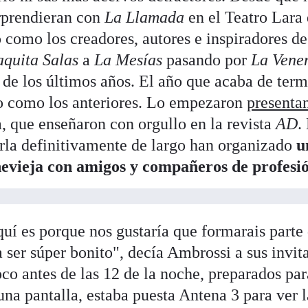
rprendieran con
La Llamada
en el Teatro Lara
 como los creadores, autores e inspiradores de
aquita Salas
a
La Mesías
pasando por
La Vene
de los últimos años. El año que acaba de term
no como los anteriores. Lo empezaron
presenta
a, que enseñaron con orgullo en la revista
AD
.
rla definitivamente de largo han organizado
u
hevieja con amigos y compañeros de profesi
quí es porque nos gustaría que formarais parte
 ser súper bonito", decía Ambrossi a sus invit
co antes de las 12 de la noche, preparados par
una pantalla, estaba puesta Antena 3 para ver l