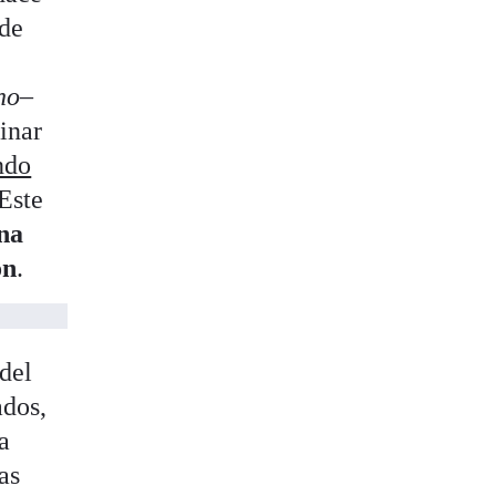
 de
no
–
inar
ndo
 Este
na
ón
.
 del
ados,
a
as