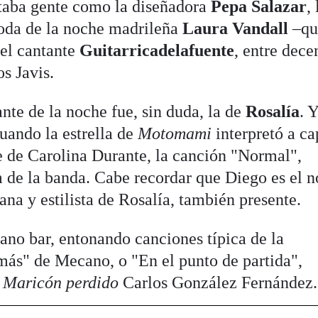
ntaba gente como la diseñadora
Pepa Salazar
, 
moda de la noche madrileña
Laura Vandall
–qu
 el cantante
Guitarricadelafuente
, entre dece
os Javis.
ante de la noche fue, sin duda, la de
Rosalía
. 
uando la estrella de
Motomami
interpretó a ca
e de Carolina Durante, la canción "Normal",
m de la banda. Cabe recordar que Diego es el n
ana y estilista de Rosalía, también presente.
ano bar, entonando canciones típica de la
ás" de Mecano, o "En el punto de partida",
e
Maricón perdido
Carlos González Fernández.