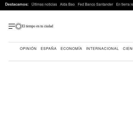
Destacamos:
Últimas noticias
Aída Bao
Fed Banco Santander
En tierra 
El tiempo en tu ciudad
OPINIÓN
ESPAÑA
ECONOMÍA
INTERNACIONAL
CIEN