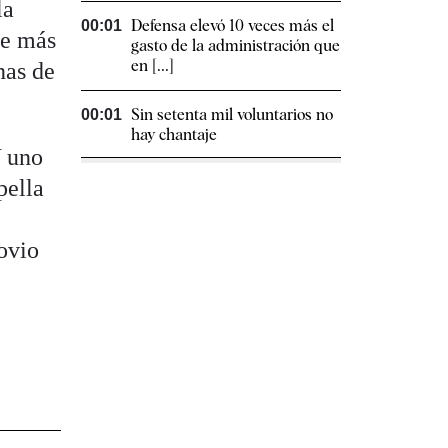
la
Defensa elevó 10 veces más el
00:01
e más
gasto de la administración que
en [...]
nas de
Sin setenta mil voluntarios no
00:01
hay chantaje
Y uno
pella
ovio