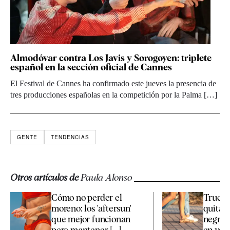
Almodóvar contra Los Javis y Sorogoyen: triplete
español en la sección oficial de Cannes
El Festival de Cannes ha confirmado este jueves la presencia de
tres producciones españolas en la competición por la Palma […]
GENTE
TENDENCIAS
Otros artículos de
Paula Alonso
Cómo no perder el
Trucos
moreno: los 'aftersun'
quitar
que mejor funcionan
negras 
para mantener [...]
en ver