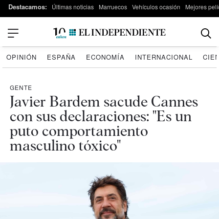
Destacamos:
Últimas noticias
Marruecos
Vehículos ocasión
Mejores pelí
OPINIÓN
ESPAÑA
ECONOMÍA
INTERNACIONAL
CIE
GENTE
Javier Bardem sacude Cannes
con sus declaraciones: "Es un
puto comportamiento
masculino tóxico"