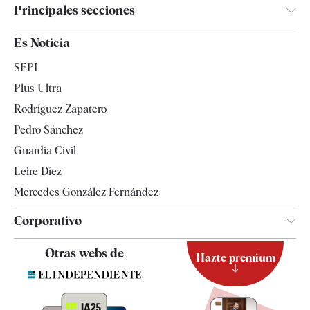
Principales secciones
España
Es Noticia
Economía
SEPI
Internacional
Plus Ultra
Gente
Rodríguez Zapatero
Televisión
Pedro Sánchez
Tendencias
Guardia Civil
Leire Díez
Mercedes González Fernández
Corporativo
Contacto
Otras webs de
Hazte premium
Suscripción
Newsletter
Apps