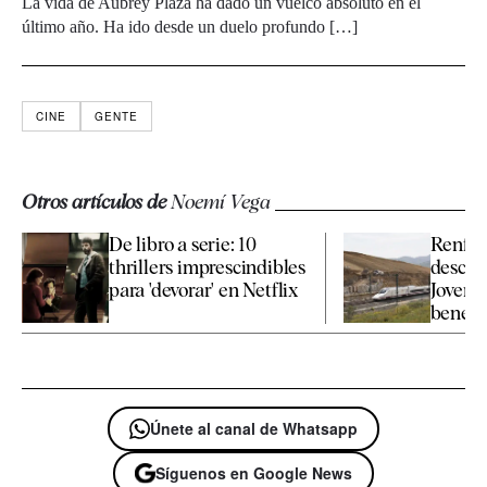
La vida de Aubrey Plaza ha dado un vuelco absoluto en el
último año. Ha ido desde un duelo profundo […]
CINE
GENTE
Otros artículos de
Noemí Vega
De libro a serie: 10
Renfe a
thrillers imprescindibles
descue
para 'devorar' en Netflix
Joven 
benefic
Únete al canal de Whatsapp
Síguenos en Google News