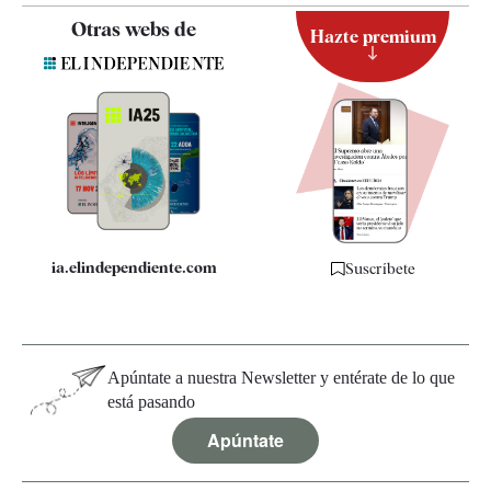
Contacto
Otras webs de
Hazte premium
Suscripción
Newsletter
Apps
Quiénes somos
Especificaciones
ia.elindependiente.com
Suscríbete
Apúntate a nuestra Newsletter y entérate de lo que
está pasando
Apúntate