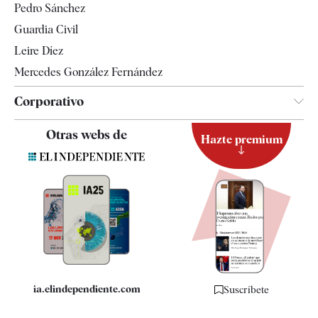
Pedro Sánchez
Tendencias
Guardia Civil
Leire Díez
Mercedes González Fernández
Corporativo
Contacto
Otras webs de
Hazte premium
Suscripción
Newsletter
Apps
Quiénes somos
Especificaciones
ia.elindependiente.com
Suscríbete