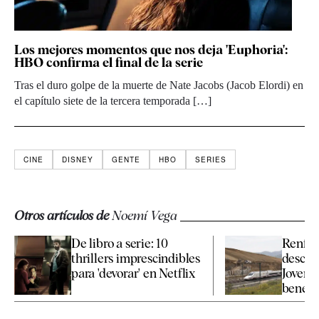
Los mejores momentos que nos deja 'Euphoria':
HBO confirma el final de la serie
Tras el duro golpe de la muerte de Nate Jacobs (Jacob Elordi) en
el capítulo siete de la tercera temporada […]
CINE
DISNEY
GENTE
HBO
SERIES
Otros artículos de
Noemí Vega
De libro a serie: 10
Renfe a
thrillers imprescindibles
descue
para 'devorar' en Netflix
Joven 
benefic