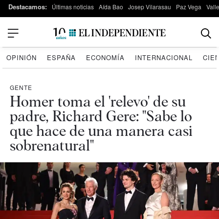
Destacamos:
Últimas noticias
Aída Bao
Josep Vilarasau
Paz Vega
Vall
OPINIÓN
ESPAÑA
ECONOMÍA
INTERNACIONAL
CIE
GENTE
Homer toma el 'relevo' de su
padre, Richard Gere: "Sabe lo
que hace de una manera casi
sobrenatural"