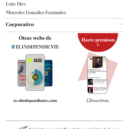
Leire Díez
Mercedes González Fernández
Corporativo
Contacto
Otras webs de
Hazte premium
Suscripción
Newsletter
Apps
Quiénes somos
Especificaciones
ia.elindependiente.com
Suscríbete