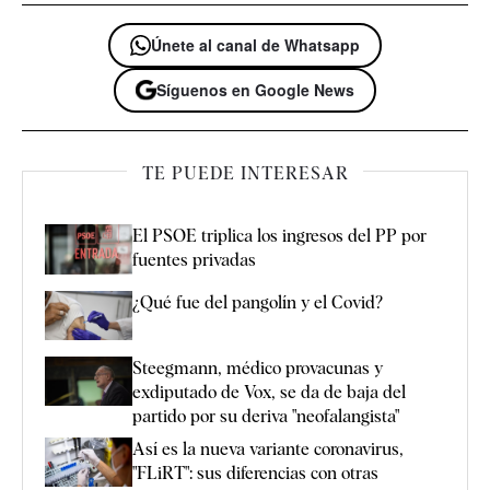
Únete al canal de Whatsapp
Síguenos en Google News
TE PUEDE INTERESAR
El PSOE triplica los ingresos del PP por
fuentes privadas
¿Qué fue del pangolín y el Covid?
Steegmann, médico provacunas y
exdiputado de Vox, se da de baja del
partido por su deriva "neofalangista"
Así es la nueva variante coronavirus,
"FLiRT": sus diferencias con otras