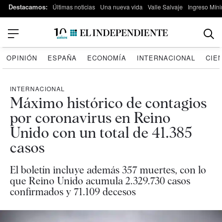
Destacamos:
Últimas noticias
Una nueva vida
Valle Salvaje
Ingreso Míni
OPINIÓN
ESPAÑA
ECONOMÍA
INTERNACIONAL
CIE
INTERNACIONAL
Máximo histórico de contagios
por coronavirus en Reino
Unido con un total de 41.385
casos
El boletín incluye además 357 muertes, con lo
que Reino Unido acumula 2.329.730 casos
confirmados y 71.109 decesos