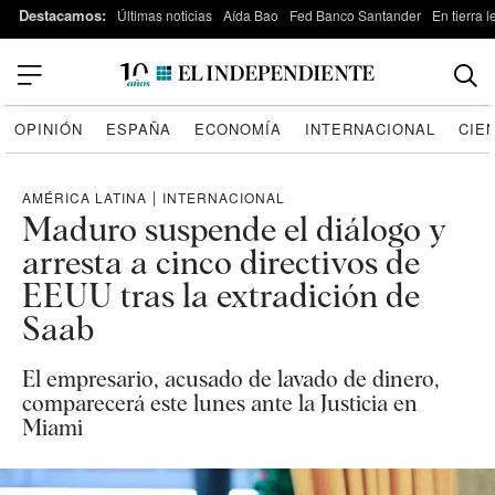
Destacamos:
Últimas noticias
Aída Bao
Fed Banco Santander
En tierra 
OPINIÓN
ESPAÑA
ECONOMÍA
INTERNACIONAL
CIE
AMÉRICA LATINA
|
INTERNACIONAL
Maduro suspende el diálogo y
arresta a cinco directivos de
EEUU tras la extradición de
Saab
El empresario, acusado de lavado de dinero,
comparecerá este lunes ante la Justicia en
Miami