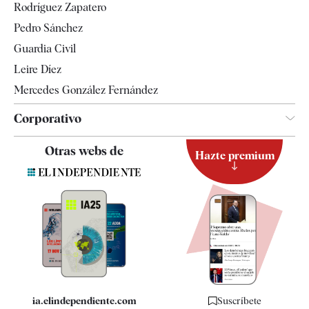
Rodríguez Zapatero
Televisión
Pedro Sánchez
Tendencias
Guardia Civil
Leire Díez
Mercedes González Fernández
Corporativo
Contacto
Otras webs de
Hazte premium
Suscripción
Newsletter
Apps
Quiénes somos
Especificaciones
ia.elindependiente.com
Suscríbete