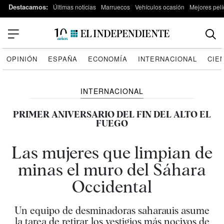
Destacamos:
Últimas noticias
Marruecos
Vehículos ocasión
Mejores pelí
OPINIÓN
ESPAÑA
ECONOMÍA
INTERNACIONAL
CIE
INTERNACIONAL
PRIMER ANIVERSARIO DEL FIN DEL ALTO EL
FUEGO
Las mujeres que limpian de
minas el muro del Sáhara
Occidental
Un equipo de desminadoras saharauis asume
la tarea de retirar los vestigios más nocivos de