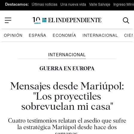
Destacamos:
Últimas noticias
Una nueva vida
Valle Salvaje
Ingreso Míni
OPINIÓN
ESPAÑA
ECONOMÍA
INTERNACIONAL
CIE
INTERNACIONAL
GUERRA EN EUROPA
Mensajes desde Mariúpol:
"Los proyectiles
sobrevuelan mi casa"
Cuatro testimonios relatan el asedio que sufre
la estratégica Mariúpol desde hace dos
semanas.