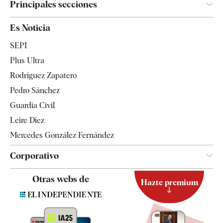
Principales secciones
España
Es Noticia
Economía
SEPI
Internacional
Plus Ultra
Gente
Rodríguez Zapatero
Televisión
Pedro Sánchez
Tendencias
Guardia Civil
Leire Díez
Mercedes González Fernández
Corporativo
Contacto
Otras webs de
Hazte premium
Suscripción
Newsletter
Apps