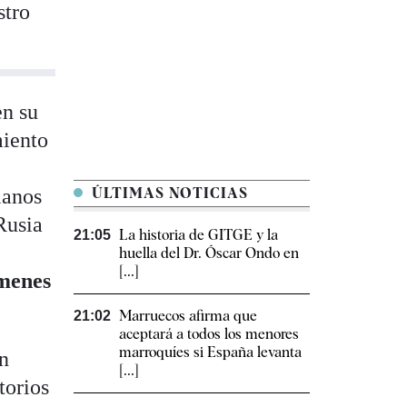
stro
en su
miento
ianos
ÚLTIMAS NOTICIAS
Rusia
La historia de GITGE y la
21:05
huella del Dr. Óscar Ondo en
[...]
ímenes
Marruecos afirma que
21:02
aceptará a todos los menores
marroquíes si España levanta
en
[...]
torios