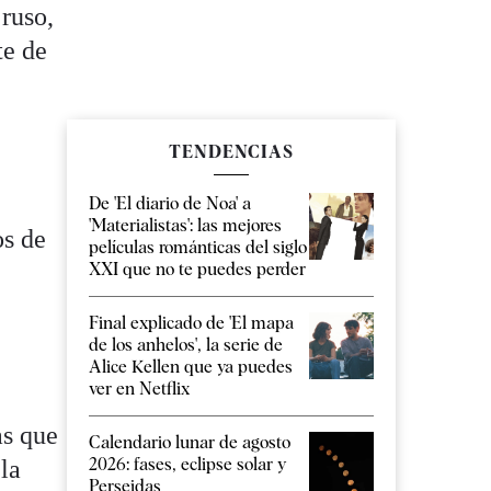
 ruso,
te de
TENDENCIAS
De 'El diario de Noa' a
'Materialistas': las mejores
os de
películas románticas del siglo
XXI que no te puedes perder
a
Final explicado de 'El mapa
de los anhelos', la serie de
Alice Kellen que ya puedes
ver en Netflix
as que
Calendario lunar de agosto
2026: fases, eclipse solar y
 la
Perseidas