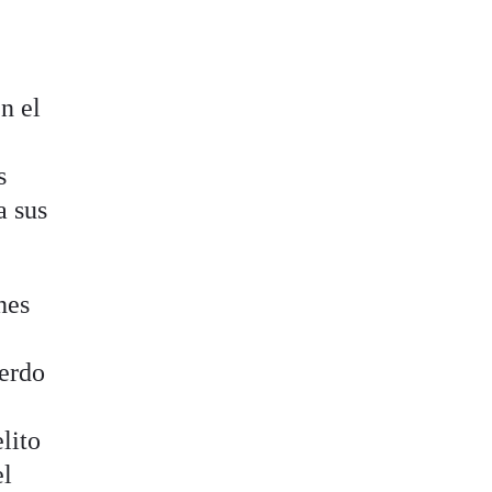
n el
s
a sus
nes
uerdo
lito
el