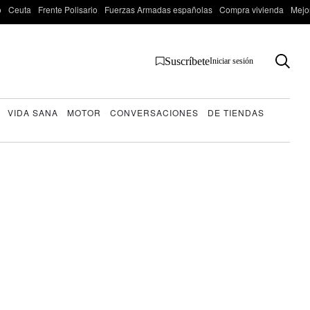
o
Ceuta
Frente Polisario
Fuerzas Armadas españolas
Compra vivienda
Mejo
Suscríbete
Iniciar sesión
VIDA SANA
MOTOR
CONVERSACIONES
DE TIENDAS