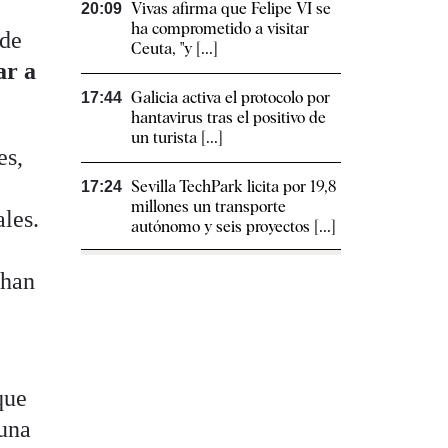
Vivas afirma que Felipe VI se
20:09
ha comprometido a visitar
 de
Ceuta, "y [...]
ar a
Galicia activa el protocolo por
17:44
hantavirus tras el positivo de
un turista [...]
es,
Sevilla TechPark licita por 19,8
17:24
millones un transporte
ales.
autónomo y seis proyectos [...]
 han
que
 una