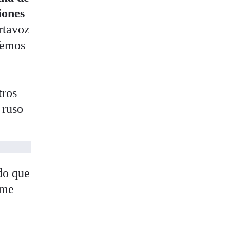
iones
rtavoz
Vemos
tros
 ruso
do que
rme