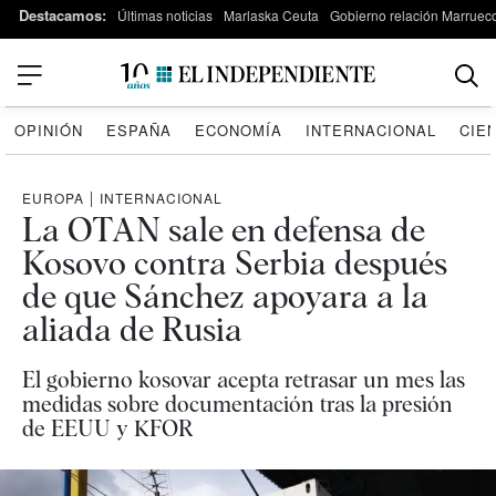
Destacamos:
Últimas noticias
Marlaska Ceuta
Gobierno relación Marruec
OPINIÓN
ESPAÑA
ECONOMÍA
INTERNACIONAL
CIE
EUROPA
|
INTERNACIONAL
La OTAN sale en defensa de
Kosovo contra Serbia después
de que Sánchez apoyara a la
aliada de Rusia
El gobierno kosovar acepta retrasar un mes las
medidas sobre documentación tras la presión
de EEUU y KFOR