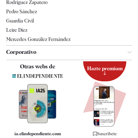
Rodríguez Zapatero
Televisión
Pedro Sánchez
Tendencias
Guardia Civil
Leire Díez
Mercedes González Fernández
Corporativo
Contacto
Otras webs de
Hazte premium
Suscripción
Newsletter
Apps
Quiénes somos
Especificaciones
ia.elindependiente.com
Suscríbete