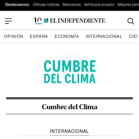
Destacamos:
Últimas noticias
Marruecos
Vehículos ocasión
Mejores pelí
OPINIÓN
ESPAÑA
ECONOMÍA
INTERNACIONAL
CIE
Cumbre del Clima
INTERNACIONAL