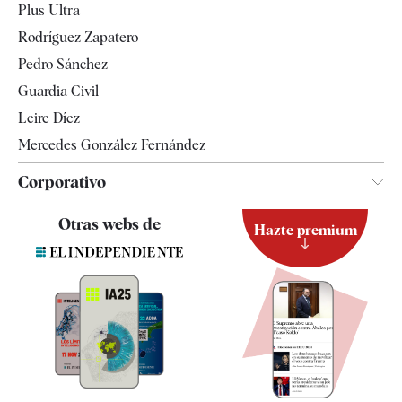
Plus Ultra
Gente
Rodríguez Zapatero
Televisión
Pedro Sánchez
Tendencias
Guardia Civil
Leire Díez
Mercedes González Fernández
Corporativo
Contacto
Otras webs de
Hazte premium
Suscripción
Newsletter
Apps
Quiénes somos
Especificaciones