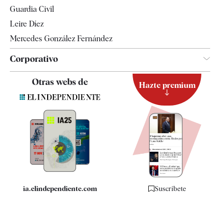
Tendencias
Guardia Civil
Leire Díez
Mercedes González Fernández
Corporativo
Contacto
Otras webs de
Hazte premium
Suscripción
Newsletter
Apps
Quiénes somos
Especificaciones
ia.elindependiente.com
Suscríbete