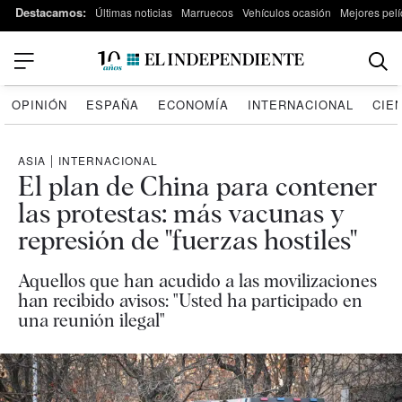
Destacamos:
Últimas noticias
Marruecos
Vehículos ocasión
Mejores pelí
OPINIÓN
ESPAÑA
ECONOMÍA
INTERNACIONAL
CIE
ASIA
|
INTERNACIONAL
El plan de China para contener
las protestas: más vacunas y
represión de "fuerzas hostiles"
Aquellos que han acudido a las movilizaciones
han recibido avisos: "Usted ha participado en
una reunión ilegal"