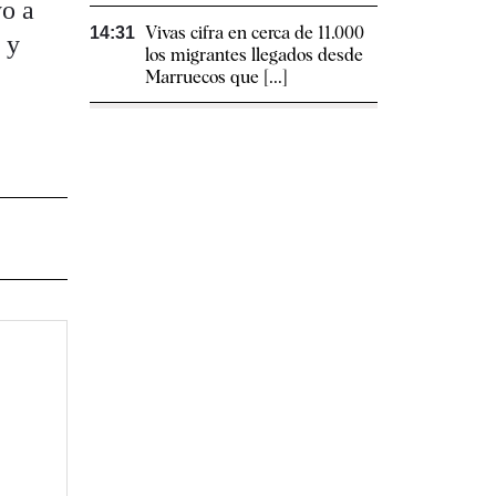
yo a
Vivas cifra en cerca de 11.000
14:31
 y
los migrantes llegados desde
Marruecos que [...]