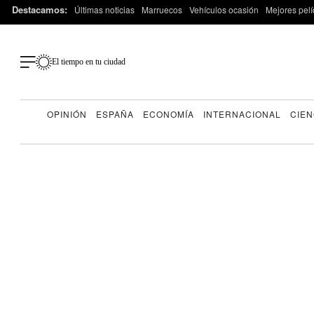
Destacamos:
Últimas noticias
Marruecos
Vehículos ocasión
Mejores pelí
El tiempo en tu ciudad
OPINIÓN
ESPAÑA
ECONOMÍA
INTERNACIONAL
CIEN