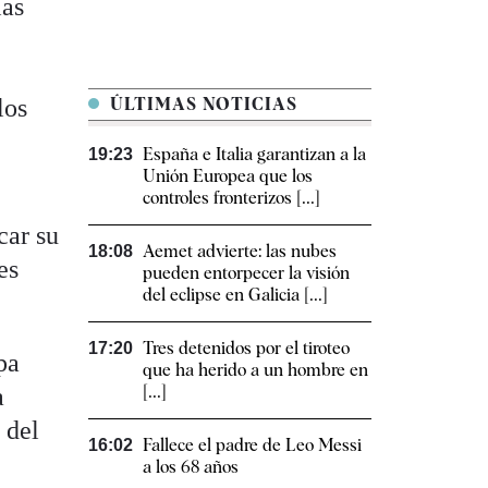
las
los
ÚLTIMAS NOTICIAS
España e Italia garantizan a la
19:23
Unión Europea que los
controles fronterizos [...]
car su
Aemet advierte: las nubes
18:08
es
pueden entorpecer la visión
del eclipse en Galicia [...]
Tres detenidos por el tiroteo
17:20
pa
que ha herido a un hombre en
[...]
a
 del
Fallece el padre de Leo Messi
16:02
a los 68 años