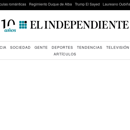
culas románticas
Regimiento Duque de Alba
Trump El Sayed
Laureano Oubiña
CIA
SOCIEDAD
GENTE
DEPORTES
TENDENCIAS
TELEVISIÓN
ARTÍCULOS