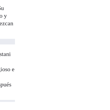
Su
o y
lezcan
stani
gioso e
spués