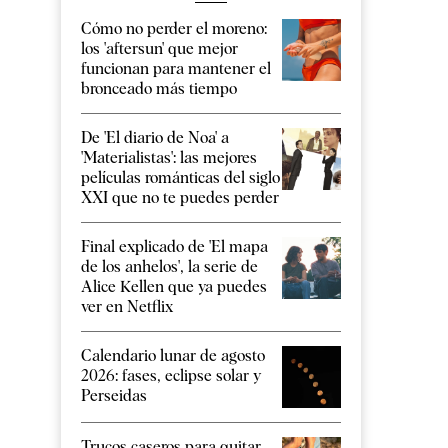
Cómo no perder el moreno:
los 'aftersun' que mejor
funcionan para mantener el
bronceado más tiempo
De 'El diario de Noa' a
'Materialistas': las mejores
películas románticas del siglo
XXI que no te puedes perder
Final explicado de 'El mapa
de los anhelos', la serie de
Alice Kellen que ya puedes
ver en Netflix
Calendario lunar de agosto
2026: fases, eclipse solar y
Perseidas
Trucos caseros para quitar