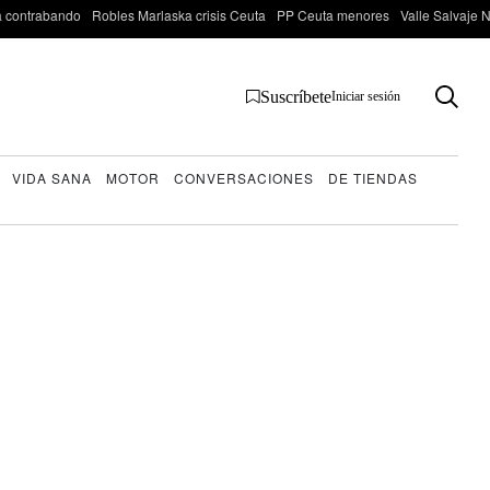
 contrabando
Robles Marlaska crisis Ceuta
PP Ceuta menores
Valle Salvaje N
Suscríbete
Iniciar sesión
VIDA SANA
MOTOR
CONVERSACIONES
DE TIENDAS