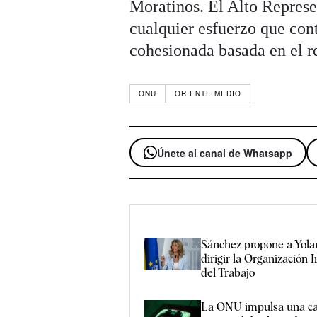
Moratinos. El Alto Represe
cualquier esfuerzo que cont
cohesionada basada en el 
ONU
ORIENTE MEDIO
Únete al canal de Whatsapp
Sánchez propone a Yola
dirigir la Organización 
del Trabajo
La ONU impulsa una c