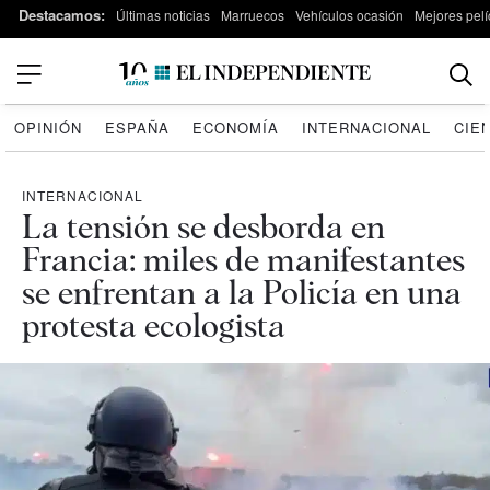
Destacamos:
Últimas noticias
Marruecos
Vehículos ocasión
Mejores pelí
OPINIÓN
ESPAÑA
ECONOMÍA
INTERNACIONAL
CIE
INTERNACIONAL
La tensión se desborda en
Francia: miles de manifestantes
se enfrentan a la Policía en una
protesta ecologista