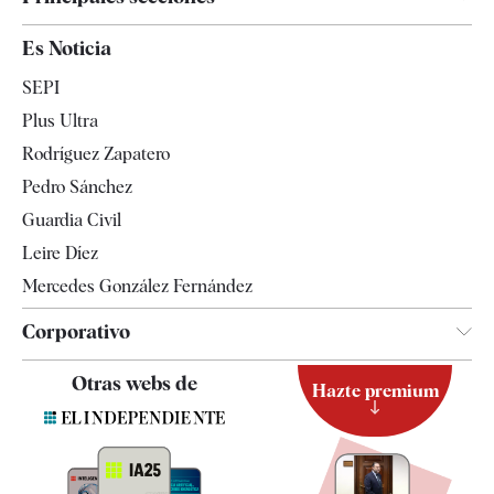
España
Es Noticia
Economía
SEPI
Internacional
Plus Ultra
Gente
Rodríguez Zapatero
Televisión
Pedro Sánchez
Tendencias
Guardia Civil
Leire Díez
Mercedes González Fernández
Corporativo
Contacto
Otras webs de
Hazte premium
Suscripción
Newsletter
Apps