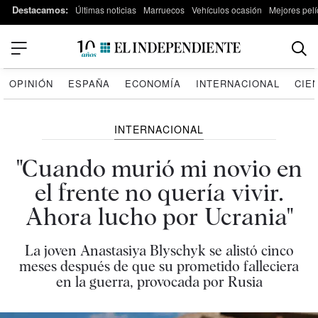
Destacamos:
Últimas noticias
Marruecos
Vehículos ocasión
Mejores pelí
OPINIÓN
ESPAÑA
ECONOMÍA
INTERNACIONAL
CIE
INTERNACIONAL
"Cuando murió mi novio en
el frente no quería vivir.
Ahora lucho por Ucrania"
La joven Anastasiya Blyschyk se alistó cinco
meses después de que su prometido falleciera
en la guerra, provocada por Rusia