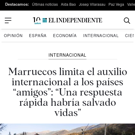
Destacamos:
Últimas noticias
Aída Bao
Josep Vilarasau
Paz Vega
Vall
OPINIÓN
ESPAÑA
ECONOMÍA
INTERNACIONAL
CIE
INTERNACIONAL
Marruecos limita el auxilio
internacional a los países
“amigos”: “Una respuesta
rápida habría salvado
vidas”