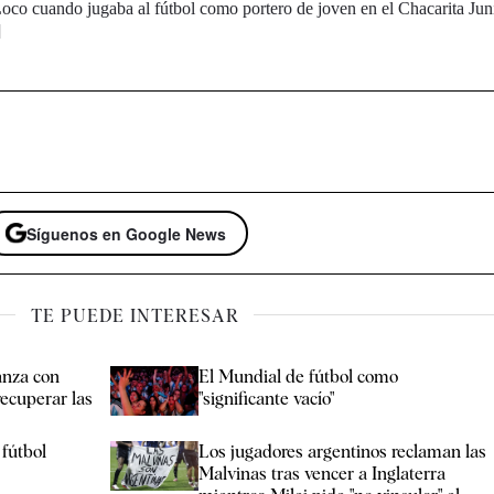
oco cuando jugaba al fútbol como portero de joven en el Chacarita Jun
]
Síguenos en Google News
TE PUEDE INTERESAR
anza con
El Mundial de fútbol como
recuperar las
"significante vacío"
 fútbol
Los jugadores argentinos reclaman las
Malvinas tras vencer a Inglaterra