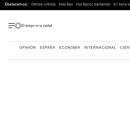
Destacamos:
Últimas noticias
Aída Bao
Fed Banco Santander
En tierra 
El tiempo en tu ciudad
OPINIÓN
ESPAÑA
ECONOMÍA
INTERNACIONAL
CIEN