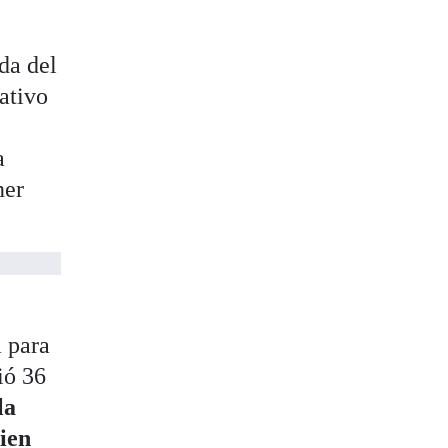
da del
lativo
a
ner
a para
bió 36
la
uien