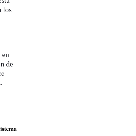
esta
 los
s en
ón de
ce
.
 sistema