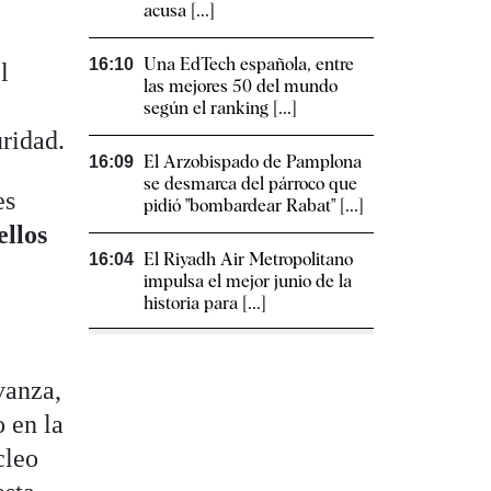
acusa [...]
Una EdTech española, entre
16:10
l
las mejores 50 del mundo
según el ranking [...]
uridad.
El Arzobispado de Pamplona
16:09
se desmarca del párroco que
es
pidió "bombardear Rabat" [...]
ellos
El Riyadh Air Metropolitano
16:04
impulsa el mejor junio de la
historia para [...]
vanza,
 en la
cleo