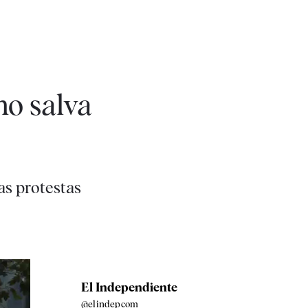
no salva
as protestas
El Independiente
@elindepcom