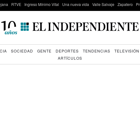
lejana
RTVE
Ingreso Mínimo Vital
Una nueva vida
Valle Salvaje
Zapatero
Pr
CIA
SOCIEDAD
GENTE
DEPORTES
TENDENCIAS
TELEVISIÓN
ARTÍCULOS