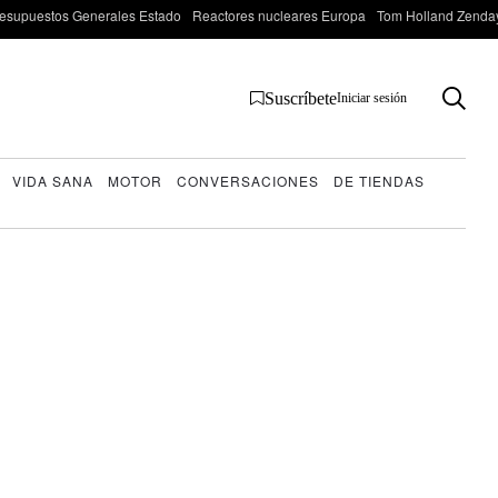
esupuestos Generales Estado
Reactores nucleares Europa
Tom Holland Zenda
Suscríbete
Iniciar sesión
VIDA SANA
MOTOR
CONVERSACIONES
DE TIENDAS