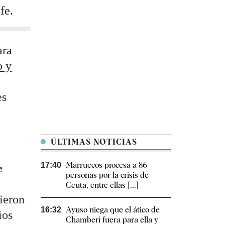
fe.
ara
o y
es
ÚLTIMAS NOTICIAS
Marruecos procesa a 86
17:40
e
personas por la crisis de
Ceuta, entre ellas [...]
dieron
Ayuso niega que el ático de
16:32
ios
Chamberí fuera para ella y