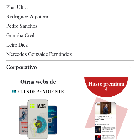
Gente
Plus Ultra
Televisión
Rodríguez Zapatero
Tendencias
Pedro Sánchez
Guardia Civil
Leire Díez
Mercedes González Fernández
Corporativo
Contacto
Otras webs de
Hazte premium
Suscripción
Newsletter
Apps
Quiénes somos
Especificaciones