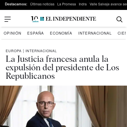
Destacamos:
Últimas noticias
La Promesa
Indra
Valle Salvaje avance s
OPINIÓN
ESPAÑA
ECONOMÍA
INTERNACIONAL
CIE
EUROPA
|
INTERNACIONAL
La Justicia francesa anula la
expulsión del presidente de Los
Republicanos