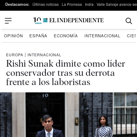
Destacamos:
Últimas noticias
La Promesa
Indra
Valle Salvaje avance s
OPINIÓN
ESPAÑA
ECONOMÍA
INTERNACIONAL
CIE
EUROPA
|
INTERNACIONAL
Rishi Sunak dimite como líder
conservador tras su derrota
frente a los laboristas