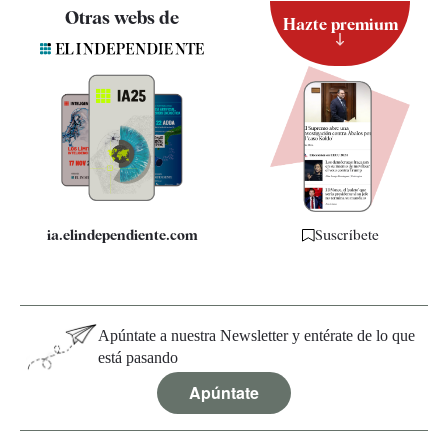
Contacto
Otras webs de
Hazte premium
Suscripción
Newsletter
Apps
Quiénes somos
Especificaciones
ia.elindependiente.com
Suscríbete
Apúntate a nuestra Newsletter y entérate de lo que
está pasando
Apúntate