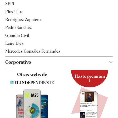
SEPI
Internacional
Plus Ultra
Gente
Rodríguez Zapatero
Televisión
Pedro Sánchez
Tendencias
Guardia Civil
Leire Díez
Mercedes González Fernández
Corporativo
Contacto
Otras webs de
Hazte premium
Suscripción
Newsletter
Apps
Quiénes somos
Especificaciones