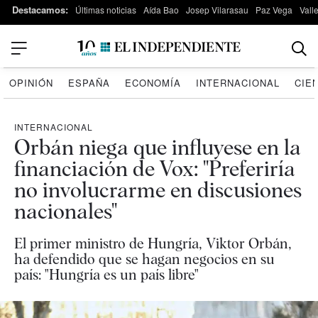
Destacamos:
Últimas noticias
Aída Bao
Josep Vilarasau
Paz Vega
Vall
OPINIÓN
ESPAÑA
ECONOMÍA
INTERNACIONAL
CIE
INTERNACIONAL
Orbán niega que influyese en la
financiación de Vox: "Preferiría
no involucrarme en discusiones
nacionales"
El primer ministro de Hungría, Viktor Orbán,
ha defendido que se hagan negocios en su
país: "Hungría es un país libre"