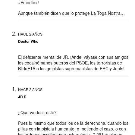
«Emérito»!
Aunque también dicen que lo protege La Toga Nostra…
HACE 2 AÑOS
Doctor Who
El deficiente mental de JR. ¡Ande, váyase con sus amigos
los cocainómanos puteros del PSOE, los terroristas de
BilduETA o los golpistas supremacistas de ERC y Junts!
HACE 2 AÑOS
JR R
¿Que va decir este?
Pues lo mismo que todos los de la derechona, cuando los
pillas con la pistola humeante, o metiendo el cazo, o con
las órdenes escritas para exterminar a 7.291 ancianos…