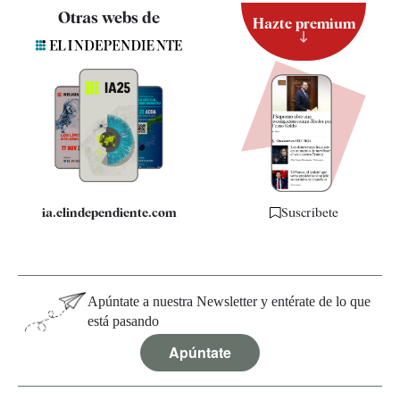
Contacto
Otras webs de
Hazte premium
Suscripción
Newsletter
Apps
Quiénes somos
Especificaciones
ia.elindependiente.com
Suscríbete
Apúntate a nuestra Newsletter y entérate de lo que
está pasando
Apúntate