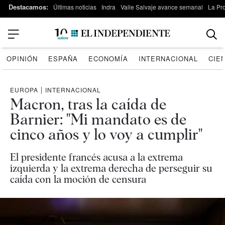
Destacamos:
Últimas noticias
Indra
Valle Salvaje avance semanal
La Pr
OPINIÓN
ESPAÑA
ECONOMÍA
INTERNACIONAL
CIE
EUROPA
|
INTERNACIONAL
Macron, tras la caída de
Barnier: "Mi mandato es de
cinco años y lo voy a cumplir"
El presidente francés acusa a la extrema
izquierda y la extrema derecha de perseguir su
caída con la moción de censura