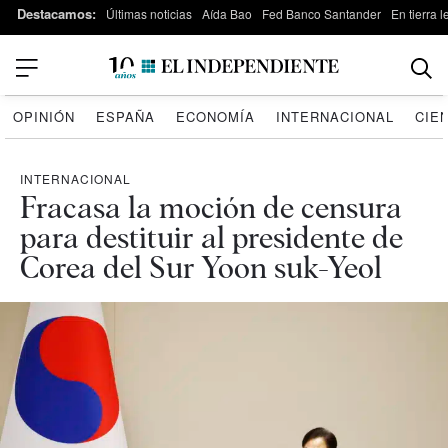
Destacamos:
Últimas noticias
Aída Bao
Fed Banco Santander
En tierra 
OPINIÓN
ESPAÑA
ECONOMÍA
INTERNACIONAL
CIE
INTERNACIONAL
Fracasa la moción de censura
para destituir al presidente de
Corea del Sur Yoon suk-Yeol