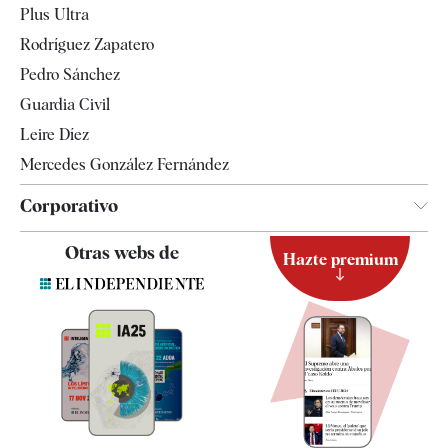
Plus Ultra
Gente
Rodríguez Zapatero
Televisión
Pedro Sánchez
Tendencias
Guardia Civil
Leire Díez
Mercedes González Fernández
Corporativo
Contacto
Otras webs de
Hazte premium
Suscripción
Newsletter
Apps
Quiénes somos
Especificaciones