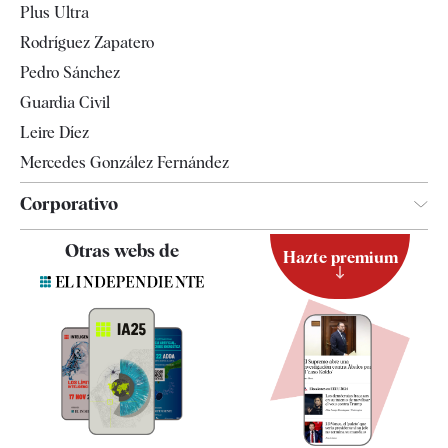
Plus Ultra
Gente
Rodríguez Zapatero
Televisión
Pedro Sánchez
Tendencias
Guardia Civil
Leire Díez
Mercedes González Fernández
Corporativo
Contacto
Otras webs de
Hazte premium
Suscripción
Newsletter
Apps
Quiénes somos
Especificaciones