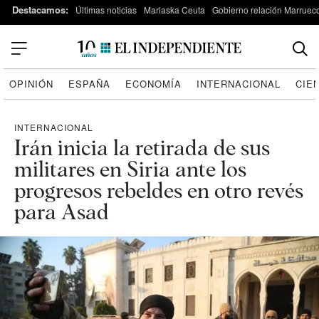
Destacamos:
Últimas noticias
Marlaska Ceuta
Gobierno relación Marruec
OPINIÓN
ESPAÑA
ECONOMÍA
INTERNACIONAL
CIE
INTERNACIONAL
Irán inicia la retirada de sus
militares en Siria ante los
progresos rebeldes en otro revés
para Asad