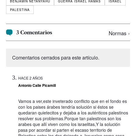
BENJAMÍN NETANYAHU
GUERRA ISRAEL HAMÁS
ISRAEL
PALESTINA
3 Comentarios
Normas ›
Comentarios cerrados para este artículo.
HACE 2 AÑOS
Antonio Calle Picamill
Vamos a ver,este inveterado conflicto que en el fondo es
con los paises árabes tendría solución si éstos se
quedaran quietecitos y dejaba a los auténticos palestinos
resolver sus problemas.Porque tan palestinos son los
arabes que allí viven como los israelitas,Y la solución
pasa por acordar si parten el escaso territorio de
Palestina entre los dos,dejando a Jerusalen como casa