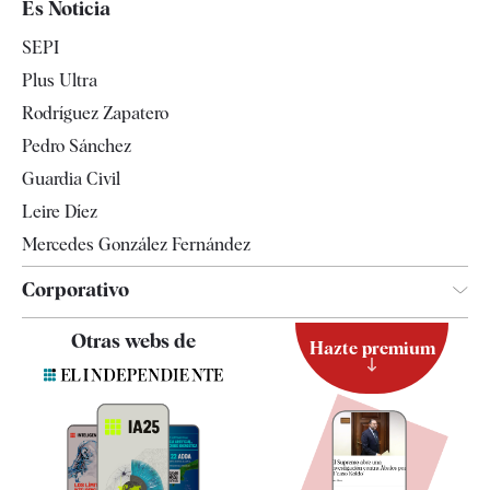
Es Noticia
Economía
SEPI
Internacional
Plus Ultra
Gente
Rodríguez Zapatero
Televisión
Pedro Sánchez
Tendencias
Guardia Civil
Leire Díez
Mercedes González Fernández
Corporativo
Contacto
Otras webs de
Hazte premium
Suscripción
Newsletter
Apps
Quiénes somos