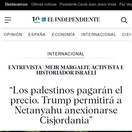
Destacamos:
Últimas noticias
Presidente Ceuta Juan Jesús Vivas
Paz Ve
OPINIÓN
ESPAÑA
ECONOMÍA
INTERNACIONAL
CIE
INTERNACIONAL
ENTREVISTA | MEIR MARGALIT, ACTIVISTA E
HISTORIADOR ISRAELÍ
“Los palestinos pagarán el
precio. Trump permitirá a
Netanyahu anexionarse
Cisjordania”