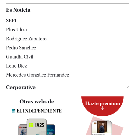
España
Es Noticia
Economía
SEPI
Internacional
Plus Ultra
Gente
Rodríguez Zapatero
Televisión
Pedro Sánchez
Tendencias
Guardia Civil
Leire Díez
Mercedes González Fernández
Corporativo
Contacto
Otras webs de
Hazte premium
Suscripción
Newsletter
Apps
Quiénes somos