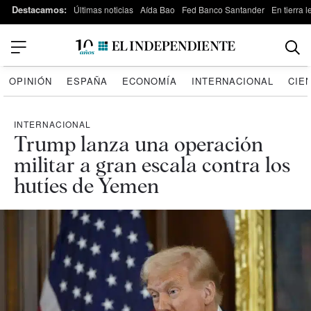
Destacamos:
Últimas noticias
Aída Bao
Fed Banco Santander
En tierra 
OPINIÓN
ESPAÑA
ECONOMÍA
INTERNACIONAL
CIE
INTERNACIONAL
Trump lanza una operación
militar a gran escala contra los
hutíes de Yemen