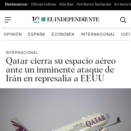
Destacamos:
Últimas noticias
Aída Bao
Fed Banco Santander
En tierra 
OPINIÓN
ESPAÑA
ECONOMÍA
INTERNACIONAL
CIE
INTERNACIONAL
Qatar cierra su espacio aéreo
ante un inminente ataque de
Irán en represalia a EEUU