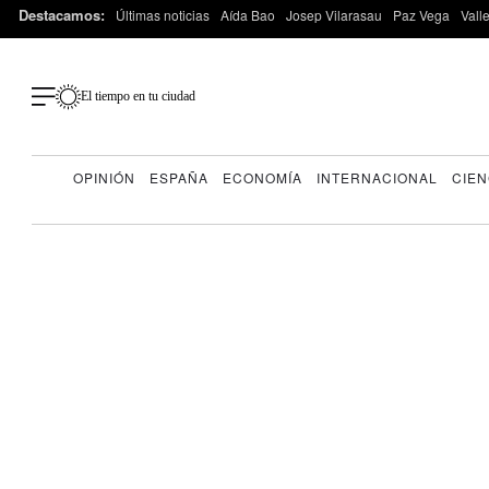
Destacamos:
Últimas noticias
Aída Bao
Josep Vilarasau
Paz Vega
Vall
El tiempo en tu ciudad
OPINIÓN
ESPAÑA
ECONOMÍA
INTERNACIONAL
CIEN