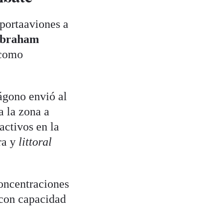
portaaviones a
Abraham
 como
ágono envió al
a la zona a
activos en la
ra y
littoral
concentraciones
 con capacidad