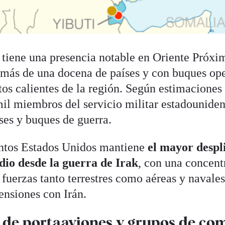
tiene una presencia notable en Oriente Próxi
más de una docena de países y con buques ope
tos calientes de la región. Según estimaciones 
il miembros del servicio militar estadounide
ases y buques de guerra.
tos Estados Unidos mantiene
el mayor despl
io desde la guerra de Irak
, con una concent
 fuerzas tanto terrestres como aéreas y navales
ensiones con Irán.
 de portaaviones y grupos de co