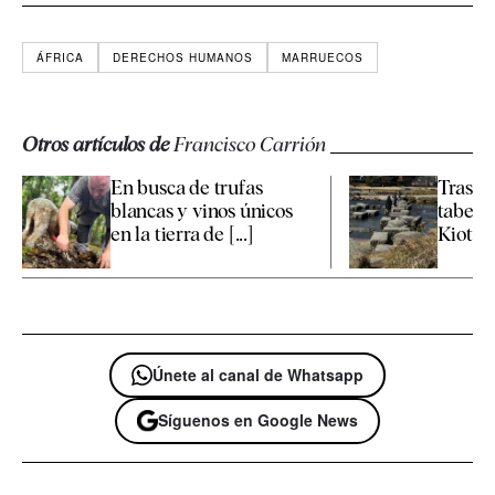
ÁFRICA
DERECHOS HUMANOS
MARRUECOS
Otros artículos de
Francisco Carrión
En busca de trufas
Tras la
blancas y vinos únicos
taber
en la tierra de [...]
Kioto
Únete al canal de Whatsapp
Síguenos en Google News