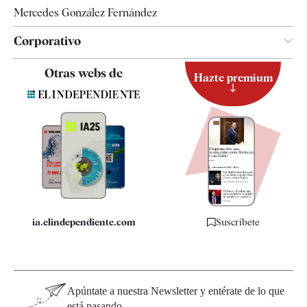
Mercedes González Fernández
Corporativo
Contacto
Otras webs de
Hazte premium
Suscripción
Newsletter
Apps
Quiénes somos
Especificaciones
ia.elindependiente.com
Suscríbete
Apúntate a nuestra Newsletter y entérate de lo que
está pasando