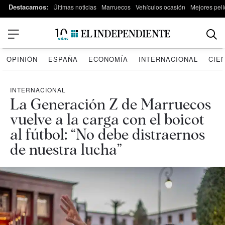
Destacamos:
Últimas noticias
Marruecos
Vehículos ocasión
Mejores pelí
OPINIÓN
ESPAÑA
ECONOMÍA
INTERNACIONAL
CIE
INTERNACIONAL
La Generación Z de Marruecos
vuelve a la carga con el boicot
al fútbol: “No debe distraernos
de nuestra lucha”