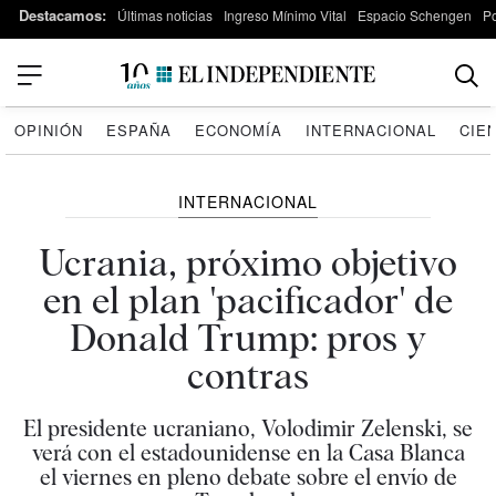
Destacamos:
Últimas noticias
Ingreso Mínimo Vital
Espacio Schengen
P
OPINIÓN
ESPAÑA
ECONOMÍA
INTERNACIONAL
CIE
INTERNACIONAL
Ucrania, próximo objetivo
en el plan 'pacificador' de
Donald Trump: pros y
contras
El presidente ucraniano, Volodimir Zelenski, se
verá con el estadounidense en la Casa Blanca
el viernes en pleno debate sobre el envío de