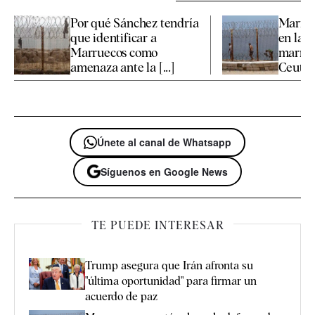
Por qué Sánchez tendría
Marrue
que identificar a
en la d
Marruecos como
marroq
amenaza ante la [...]
Ceuta [.
Únete al canal de Whatsapp
Síguenos en Google News
TE PUEDE INTERESAR
Trump asegura que Irán afronta su
"última oportunidad" para firmar un
acuerdo de paz