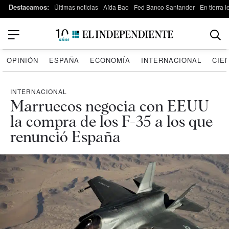
Destacamos:
Últimas noticias
Aída Bao
Fed Banco Santander
En tierra 
OPINIÓN
ESPAÑA
ECONOMÍA
INTERNACIONAL
CIE
INTERNACIONAL
Marruecos negocia con EEUU
la compra de los F-35 a los que
renunció España