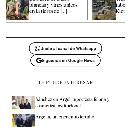
blancas y vinos únicos
taber
en la tierra de [...]
Kioto
Únete al canal de Whatsapp
Síguenos en Google News
TE PUEDE INTERESAR
Sánchez en Argel: hipocresía felona y
cosmética institucional
Argelia, un encuentro fortuito