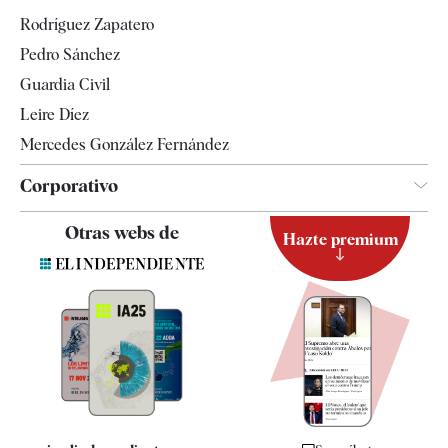
Gente
Rodríguez Zapatero
Televisión
Pedro Sánchez
Tendencias
Guardia Civil
Leire Díez
Mercedes González Fernández
Corporativo
Contacto
Otras webs de
Hazte premium
Suscripción
Newsletter
Apps
Quiénes somos
Especificaciones