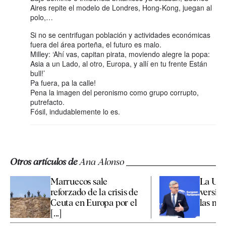
Aires repite el modelo de Londres, Hong-Kong, juegan al
polo,…
Si no se centrifugan población y actividades económicas
fuera del área porteña, el futuro es malo.
Milley: ‘Ahí vas, capitan pirata, moviendo alegre la popa:
Asia a un Lado, al otro, Europa, y allí en tu frente Están
bull!’
Pa fuera, pa la calle!
Pena la imagen del peronismo como grupo corrupto,
putrefacto.
Fósil, indudablemente lo es.
Otros artículos de
Ana Alonso
Marruecos sale
La UE 
reforzado de la crisis de
versió
Ceuta en Europa por el
las mafi
[...]