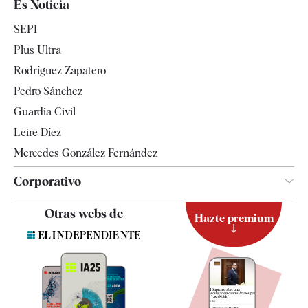
Es Noticia
Economía
SEPI
Internacional
Plus Ultra
Gente
Rodríguez Zapatero
Televisión
Pedro Sánchez
Tendencias
Guardia Civil
Leire Díez
Mercedes González Fernández
Corporativo
Contacto
Otras webs de
Hazte premium
Suscripción
Newsletter
Apps
Quiénes somos