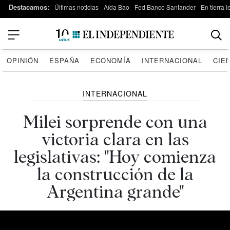
Destacamos:
Últimas noticias
Aída Bao
Fed Banco Santander
En tierra 
OPINIÓN
ESPAÑA
ECONOMÍA
INTERNACIONAL
CIE
INTERNACIONAL
Milei sorprende con una
victoria clara en las
legislativas: "Hoy comienza
la construcción de la
Argentina grande"