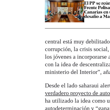
El PP se reún
Frente Polisa
Canarias en
desafío a M
central está muy debilitado 
corrupción, la crisis social
los jóvenes a incorporarse a
con la idea de descentraliz
ministerio del Interior”, a
Desde el lado saharaui ale
verdadero proyecto de aut
ha utilizado la idea como 
autodeterminación y “ganar