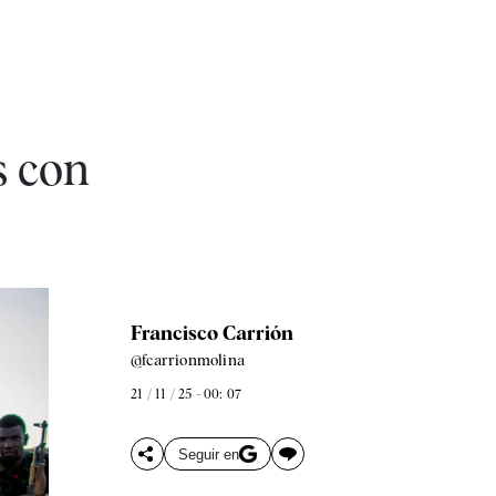
s con
Francisco Carrión
@fcarrionmolina
21 / 11 / 25 - 00: 07
Seguir en