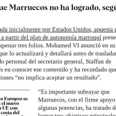
que Marruecos no ha logrado, seg
ada inicialmente por Estados Unidos, apuesta 
 a partir del plan de autonomía marroquí
prese
apenas tres folios. Mohamed VI anunció en su
ue lo actualizará y detallará antes de traslada
 personal del secretario general, Staffan de
és en conocer ese contenido y ha recordado qu
ciones “no implica aceptar un resultado”.
“Es importante subrayar que
to Europeo se
Marruecos, con el firme apoyo
a el nuevo
algunas potencias, ha tratado d
a UE con
costa del
lograr tres objetivos principale