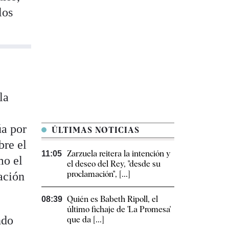
los
la
úa por
ÚLTIMAS NOTICIAS
bre el
Zarzuela reitera la intención y
11:05
mo el
el deseo del Rey, "desde su
proclamación", [...]
zación
Quién es Babeth Ripoll, el
08:39
último fichaje de 'La Promesa'
ndo
que da [...]