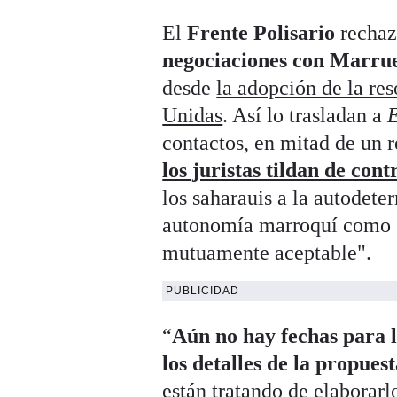
El
Frente Polisario
rechaz
negociaciones con Marru
desde
la adopción de la re
Unidas
. Así lo trasladan a
E
contactos, en mitad de un r
los juristas tildan de cont
los saharauis a la autodete
autonomía marroquí como "b
mutuamente aceptable".
PUBLICIDAD
“
Aún no hay fechas para l
los detalles de la propue
están tratando de elaborarl