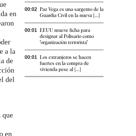
que
Paz Vega es una sargento de la
00:02
ada en
Guardia Civil en la nueva [...]
earon
EEUU mueve ficha para
00:01
designar al Polisario como
oder
"organización terrorista"
e a la
Los extranjeros se hacen
00:01
ia de
fuertes en la compra de
icción
vivienda pese al [...]
el del
n que
o en