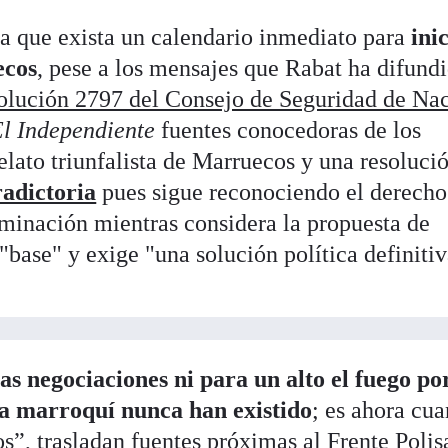
a que exista un calendario inmediato para
ini
ecos
, pese a los mensajes que Rabat ha difund
solución 2797 del Consejo de Seguridad de Na
l Independiente
fuentes conocedoras de los
elato triunfalista de Marruecos y una resoluci
radictoria
pues sigue reconociendo el derecho
rminación mientras considera la propuesta de
ase" y exige "una solución política definitiv
as negociaciones ni para un alto el fuego p
sta marroquí nunca han existido
; es ahora cu
os”, trasladan fuentes próximas al Frente Polis