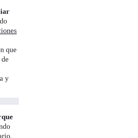
ciar
ido
ciones
ón que
 de
a y
orque
ando
ario,