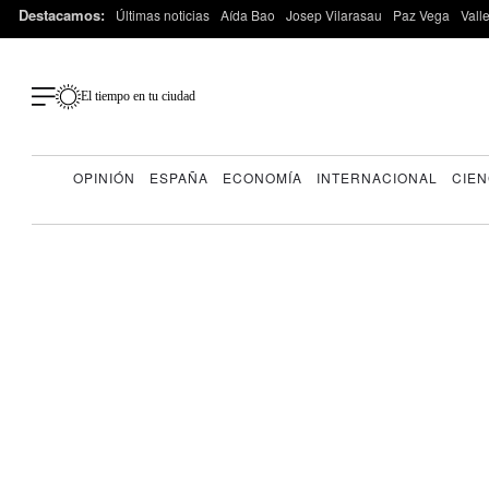
Destacamos:
Últimas noticias
Aída Bao
Josep Vilarasau
Paz Vega
Vall
El tiempo en tu ciudad
OPINIÓN
ESPAÑA
ECONOMÍA
INTERNACIONAL
CIEN