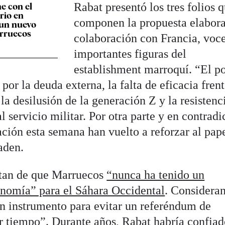
Rabat presentó los tres folios 
e con el
rio en
componen la propuesta elabor
 un nuevo
arruecos
colaboración con Francia, voc
importantes figuras del
establishment marroquí. “El p
por la deuda externa, la falta de eficacia frent
, la desilusión de la generación Z y la resistenc
l servicio militar. Por otra parte y en contrad
ación esta semana han vuelto a reforzar al pap
ñaden.
rtan de que Marruecos
“nunca ha tenido un
onomía” para el Sáhara Occidental
. Considera
un instrumento para evitar un referéndum de
 tiempo”. Durante años, Rabat habría confiad