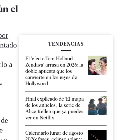
ún el
por
ntado
TENDENCIAS
El "efecto Tom Holland-
rlo a
Zendaya" arrasa en 2026: la
doble apuesta que los
convierte en los reyes de
e
Hollywood
Final explicado de 'El mapa
de los anhelos', la serie de
Alice Kellen que ya puedes
ver en Netflix
 de
e
Calendario lunar de agosto
s a
2026: fases, eclipse solar y