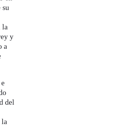
 su
 la
rey y
o a
e
 e
do
d del
 la