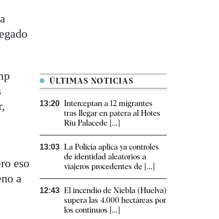
ta
negado
ump
ÚLTIMAS NOTICIAS
s
Interceptan a 12 migrantes
13:20
r,
tras llegar en patera al Hotes
Riu Palacede [...]
La Policía aplica ya controles
13:03
de identidad aleatorios a
ero eso
viajeros procedentes de [...]
eno a
El incendio de Niebla (Huelva)
12:43
supera las 4.000 hectáreas por
los continuos [...]