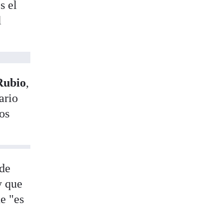
s el
l
Rubio
,
ario
os
 de
y que
e "es