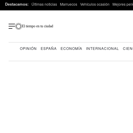
Destacamos:
Últimas noticias
Marruecos
Vehículos ocasión
Mejores pelí
El tiempo en tu ciudad
OPINIÓN
ESPAÑA
ECONOMÍA
INTERNACIONAL
CIEN