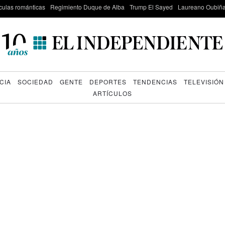
culas románticas
Regimiento Duque de Alba
Trump El Sayed
Laureano Oubiña
CIA
SOCIEDAD
GENTE
DEPORTES
TENDENCIAS
TELEVISIÓN
ARTÍCULOS