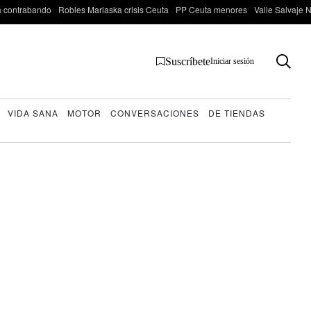
 contrabando
Robles Marlaska crisis Ceuta
PP Ceuta menores
Valle Salvaje N
Suscríbete
Iniciar sesión
VIDA SANA
MOTOR
CONVERSACIONES
DE TIENDAS