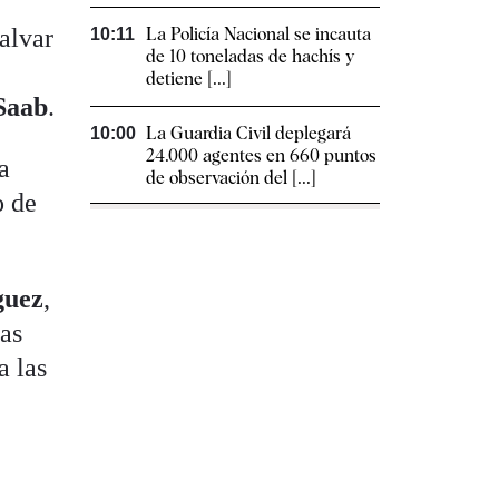
alvar
La Policía Nacional se incauta
10:11
de 10 toneladas de hachís y
detiene [...]
Saab
.
La Guardia Civil deplegará
10:00
24.000 agentes en 660 puntos
a
de observación del [...]
o de
guez
,
as
a las