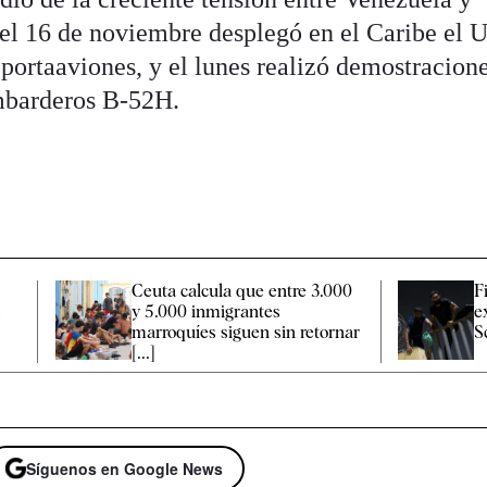
el 16 de noviembre desplegó en el Caribe el 
 portaaviones, y el lunes realizó demostracion
mbarderos B-52H.
e
Ceuta calcula que entre 3.000
F
s
y 5.000 inmigrantes
e
marroquíes siguen sin retornar
S
[...]
Síguenos en Google News