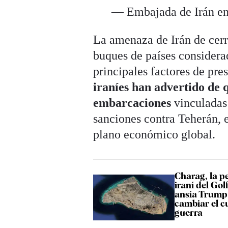
— Embajada de Irán e
La amenaza de Irán de cerra
buques de países considera
principales factores de pre
iraníes han advertido de 
embarcaciones
vinculadas 
sanciones contra Teherán, 
plano económico global.
Charag, la p
iraní del Gol
ansía Trump
cambiar el c
guerra