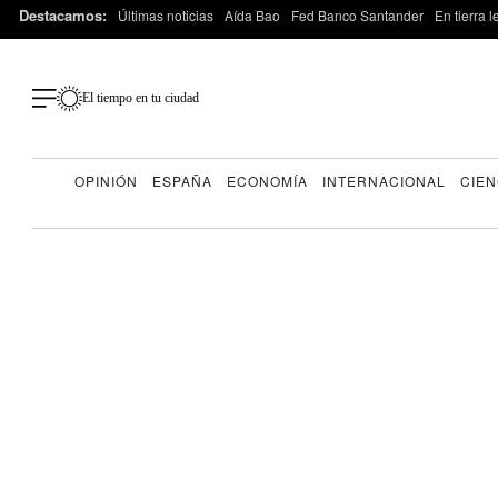
Destacamos:
Últimas noticias
Aída Bao
Fed Banco Santander
En tierra 
El tiempo en tu ciudad
OPINIÓN
ESPAÑA
ECONOMÍA
INTERNACIONAL
CIEN