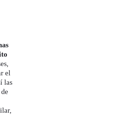
mas
ito
es,
r el
í las
 de
e
lar,