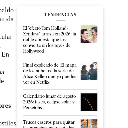
paldo
TENDENCIAS
itida
El "efecto Tom Holland-
Zendaya" arrasa en 2026: la
cular
doble apuesta que los
n
convierte en los reyes de
Hollywood
. En
Final explicado de 'El mapa
de los anhelos', la serie de
na
Alice Kellen que ya puedes
de
ver en Netflix
Calendario lunar de agosto
2026: fases, eclipse solar y
ores
Perseidas
Trucos caseros para quitar
stiles
las manchas negras de las