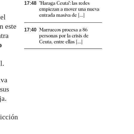
"Haraga Ceuta": las redes
17:48
empiezan a mover una nueva
entrada masiva de [...]
el
n este
Marruecos procesa a 86
17:40
ntra
personas por la crisis de
Ceuta, entre ellas [...]
o
l.
iva
 sus
ja.
s
ricción