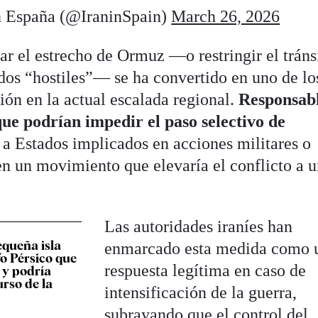
n España (@IraninSpain)
March 26, 2026
r el estrecho de Ormuz —o restringir el tráns
dos “hostiles”— se ha convertido en uno de lo
sión en la actual escalada regional.
Responsab
que podrían impedir el paso selectivo de
a Estados implicados en acciones militares o
en un movimiento que elevaría el conflicto a 
Las autoridades iraníes han
equeña isla
enmarcado esta medida como 
fo Pérsico que
respuesta legítima en caso de
 y podría
urso de la
intensificación de la guerra,
subrayando que el control del