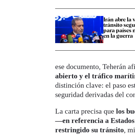
Irán abre la 
tránsito seg
para países 
en la guerra
ese documento, Teherán a
abierto y el tráfico marí
distinción clave: el paso 
seguridad derivadas del con
La carta precisa que
los bu
—en referencia a Estados 
restringido su tránsito
, m