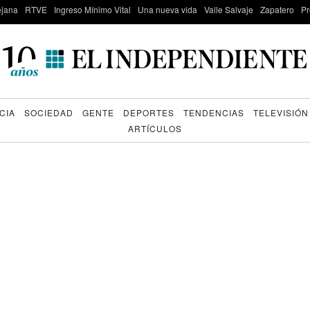
lejana
RTVE
Ingreso Mínimo Vital
Una nueva vida
Valle Salvaje
Zapatero
Pr
CIA
SOCIEDAD
GENTE
DEPORTES
TENDENCIAS
TELEVISIÓN
ARTÍCULOS