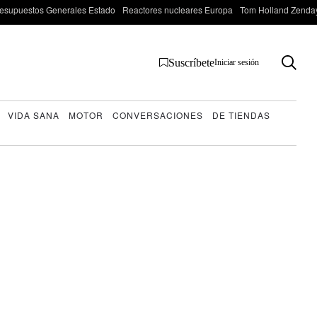
esupuestos Generales Estado
Reactores nucleares Europa
Tom Holland Zenda
Suscríbete
Iniciar sesión
VIDA SANA
MOTOR
CONVERSACIONES
DE TIENDAS