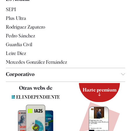
Economía
SEPI
Internacional
Plus Ultra
Gente
Rodríguez Zapatero
Televisión
Pedro Sánchez
Tendencias
Guardia Civil
Leire Díez
Mercedes González Fernández
Corporativo
Contacto
Otras webs de
Hazte premium
Suscripción
Newsletter
Apps
Quiénes somos
Especificaciones