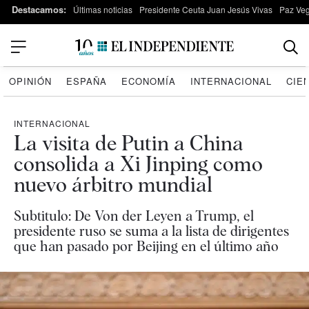
Destacamos:
Últimas noticias
Presidente Ceuta Juan Jesús Vivas
Paz Ve
OPINIÓN
ESPAÑA
ECONOMÍA
INTERNACIONAL
CIE
INTERNACIONAL
La visita de Putin a China
consolida a Xi Jinping como
nuevo árbitro mundial
Subtitulo: De Von der Leyen a Trump, el
presidente ruso se suma a la lista de dirigentes
que han pasado por Beijing en el último año