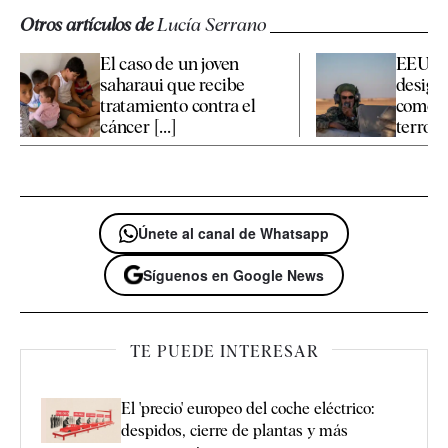
Otros artículos de
Lucía Serrano
El caso de un joven
EEUU m
saharaui que recibe
designa
tratamiento contra el
como "
cáncer [...]
terrori
Únete al canal de Whatsapp
Síguenos en Google News
TE PUEDE INTERESAR
El 'precio' europeo del coche eléctrico:
despidos, cierre de plantas y más