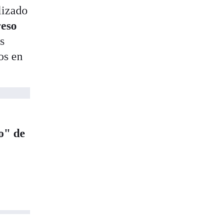
alizado
reso
s
os en
o" de
s