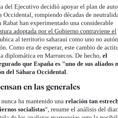
ta del Ejecutivo decidió apoyar el plan de au
a Occidental, rompiendo décadas de neutralid
on Rabat han experimentado una considerable
stura adoptada por el Gobierno contraviene el
 ubica al territorio saharaui como uno no aut
ón. Como era de esperar, este cambio de actit
ia diplomática en Marruecos. De hecho,
el
egurado que España es "uno de sus aliados 
ón del Sáhara Occidental
.
ensan en las generales
 nunca ha mantenido una
relación tan estrec
ernos socialistas
", resume el análisis del diar
tela de los analistas marroquíes ante la posibi