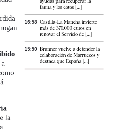
ayudas para recuperar la
fauna y los cotos [...]
érdida
Castilla-La Mancha invierte
16:58
ahogan
más de 370.000 euros en
renovar el Servicio de [...]
Brunner vuelve a defender la
15:50
ibido
colaboración de Marruecos y
destaca que España [...]
 a
 como
tá
ía
e la
 a