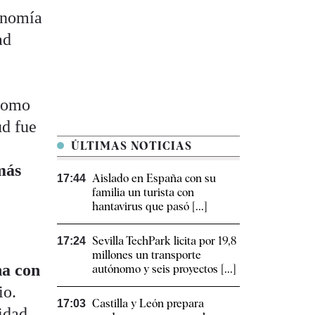
tonomía
ad
ónomo
ud fue
ÚLTIMAS NOTICIAS
más
Aislado en España con su
17:44
familia un turista con
hantavirus que pasó [...]
Sevilla TechPark licita por 19,8
17:24
millones un transporte
ha con
autónomo y seis proyectos [...]
io.
Castilla y León prepara
17:03
lidad