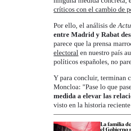
ninguna medida concreta, 
críticos con el cambio de p
Por ello, el análisis de
Act
entre Madrid y Rabat des
parece que la prensa marro
electoral
en nuestro país au
políticos españoles, no par
Y para concluir, terminan 
Moncloa: "Pase lo que pas
medida a elevar las rela
visto en la historia recient
La familia d
el Gobierno 