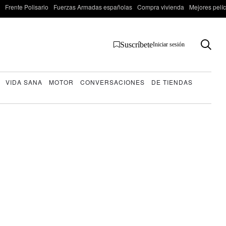
Frente Polisario
Fuerzas Armadas españolas
Compra vivienda
Mejores pelí
Suscríbete
Iniciar sesión
VIDA SANA
MOTOR
CONVERSACIONES
DE TIENDAS