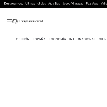
Destacamos:
Últimas noticias
Aída Bao
Josep Vilarasau
Paz Vega
Vall
El tiempo en tu ciudad
OPINIÓN
ESPAÑA
ECONOMÍA
INTERNACIONAL
CIEN