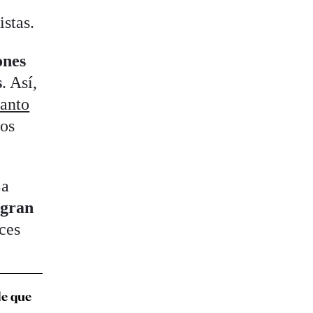
istas.
ones
s
. Así,
lanto
dos
La
 gran
ces
de que