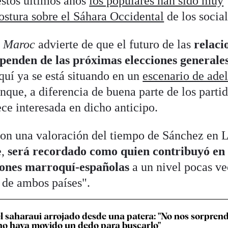
estos últimos años
los populares han sido muy
ostura sobre el Sáhara Occidental
de los social
u Maroc
advierte de que el futuro de las
relaci
penden de las próximas elecciones generale
quí ya se está situando en un
escenario de ade
nque, a diferencia de buena parte de los parti
ece interesada en dicho anticipo.
con una valoración del tiempo de Sánchez en 
e,
será recordado como quien contribuyó en
ciones marroquí-españolas
a un nivel pocas ve
e de ambos países".
el saharaui arrojado desde una patera: "No nos sorpren
no haya movido un dedo para buscarlo"