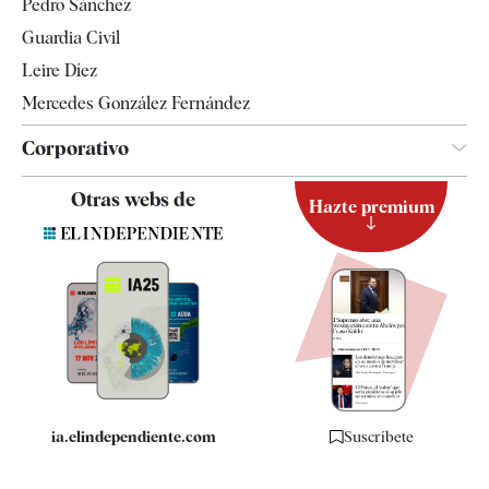
Pedro Sánchez
Tendencias
Guardia Civil
Leire Díez
Mercedes González Fernández
Corporativo
Contacto
Otras webs de
Hazte premium
Suscripción
Newsletter
Apps
Quiénes somos
Especificaciones
ia.elindependiente.com
Suscríbete