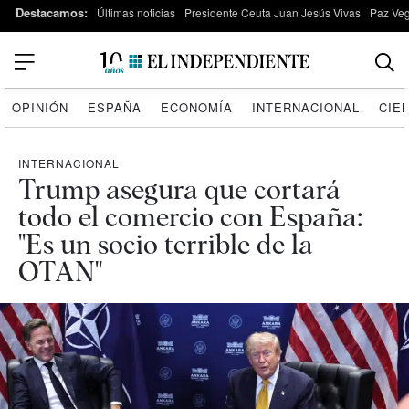
Destacamos:
Últimas noticias
Presidente Ceuta Juan Jesús Vivas
Paz Ve
OPINIÓN
ESPAÑA
ECONOMÍA
INTERNACIONAL
CIE
INTERNACIONAL
Trump asegura que cortará
todo el comercio con España:
"Es un socio terrible de la
OTAN"