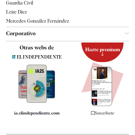
Guardia Civil
Leire Díez
Mercedes González Fernández
Corporativo
Contacto
Otras webs de
Hazte premium
Suscripción
Newsletter
Apps
Quiénes somos
Especificaciones
ia.elindependiente.com
Suscríbete