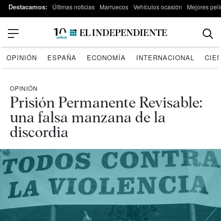
Destacamos:
Últimas noticias
Marruecos
Vehículos ocasión
Mejores pelí
OPINIÓN
ESPAÑA
ECONOMÍA
INTERNACIONAL
CIE
OPINIÓN
Prisión Permanente Revisable:
una falsa manzana de la
discordia