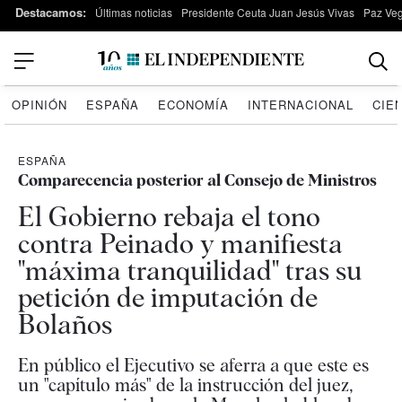
Destacamos:
Últimas noticias
Presidente Ceuta Juan Jesús Vivas
Paz Ve
OPINIÓN
ESPAÑA
ECONOMÍA
INTERNACIONAL
CIE
ESPAÑA
Comparecencia posterior al Consejo de Ministros
El Gobierno rebaja el tono
contra Peinado y manifiesta
"máxima tranquilidad" tras su
petición de imputación de
Bolaños
En público el Ejecutivo se aferra a que este es
un "capítulo más" de la instrucción del juez,