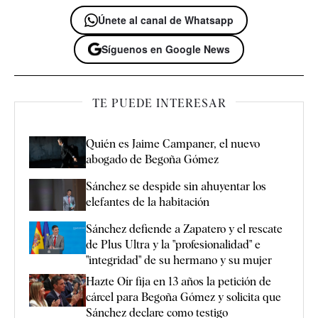
Únete al canal de Whatsapp
Síguenos en Google News
TE PUEDE INTERESAR
Quién es Jaime Campaner, el nuevo
abogado de Begoña Gómez
Sánchez se despide sin ahuyentar los
elefantes de la habitación
Sánchez defiende a Zapatero y el rescate
de Plus Ultra y la "profesionalidad" e
"integridad" de su hermano y su mujer
Hazte Oír fija en 13 años la petición de
cárcel para Begoña Gómez y solicita que
Sánchez declare como testigo