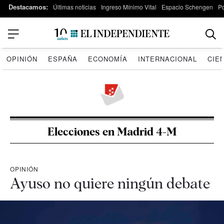
Destacamos:
Últimas noticias
Ingreso Mínimo Vital
Espacio Schengen
P
OPINIÓN
ESPAÑA
ECONOMÍA
INTERNACIONAL
CIE
Elecciones en Madrid 4-M
OPINIÓN
Ayuso no quiere ningún debate