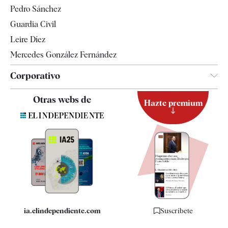
Televisión
Pedro Sánchez
Tendencias
Guardia Civil
Leire Díez
Mercedes González Fernández
Corporativo
Contacto
Otras webs de
Hazte premium
Suscripción
Newsletter
Apps
Quiénes somos
Especificaciones
ia.elindependiente.com
Suscríbete