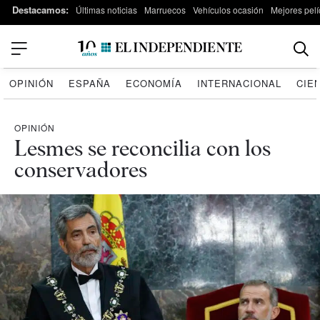
Destacamos:
Últimas noticias
Marruecos
Vehículos ocasión
Mejores pelí
OPINIÓN
ESPAÑA
ECONOMÍA
INTERNACIONAL
CIE
OPINIÓN
Lesmes se reconcilia con los
conservadores