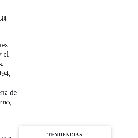
la
ues
y el
s.
994,
ena de
rno,
TENDENCIAS