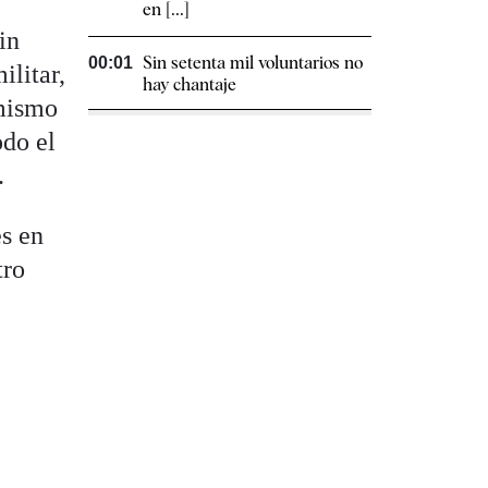
en [...]
in
Sin setenta mil voluntarios no
00:01
ilitar,
hay chantaje
 mismo
odo el
.
es en
tro