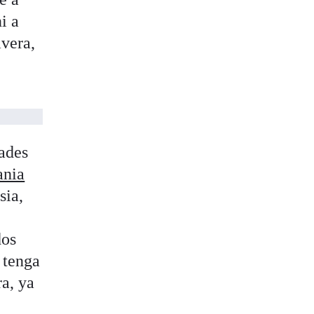
i a
avera,
tades
ania
sia,
dos
 tenga
ra, ya