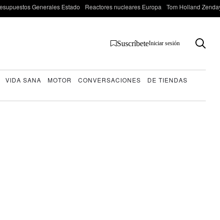
esupuestos Generales Estado
Reactores nucleares Europa
Tom Holland Zenda
Suscríbete
Iniciar sesión
VIDA SANA
MOTOR
CONVERSACIONES
DE TIENDAS