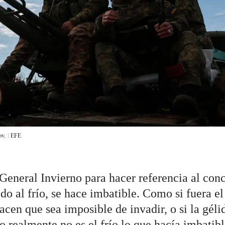
v. |
EFE
General Invierno para hacer referencia al con
do al frío, se hace imbatible. Como si fuera el
hacen que sea imposible de invadir, o si la géli
ro realmente no es el frío lo que hacía imbatibl