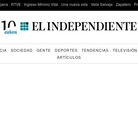
lejana
RTVE
Ingreso Mínimo Vital
Una nueva vida
Valle Salvaje
Zapatero
Pr
CIA
SOCIEDAD
GENTE
DEPORTES
TENDENCIAS
TELEVISIÓN
ARTÍCULOS