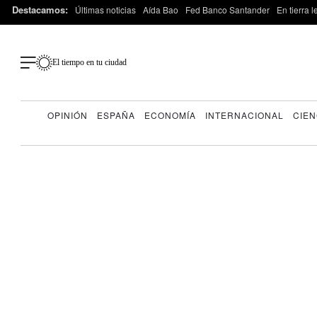
Destacamos:
Últimas noticias
Aída Bao
Fed Banco Santander
En tierra 
El tiempo en tu ciudad
OPINIÓN
ESPAÑA
ECONOMÍA
INTERNACIONAL
CIEN