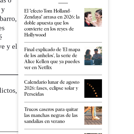
as o
 y
El "efecto Tom Holland-
Zendaya" arrasa en 2026: la
 barro,
doble apuesta que los
es
convierte en los reyes de
Hollywood
é
ve y el
Final explicado de 'El mapa
de los anhelos', la serie de
Alice Kellen que ya puedes
ver en Netflix
Calendario lunar de agosto
2026: fases, eclipse solar y
ictos,
Perseidas
Trucos caseros para quitar
las manchas negras de las
sandalias en verano