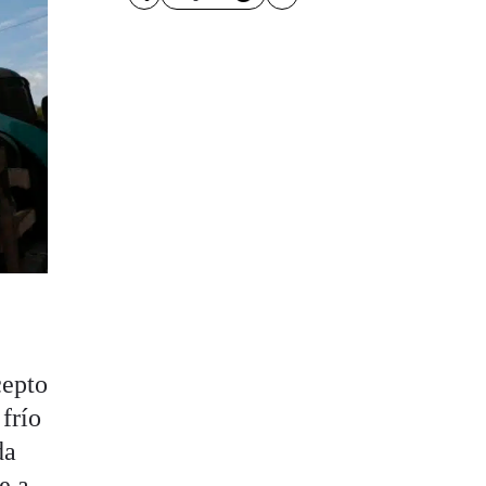
cepto
 frío
da
e a