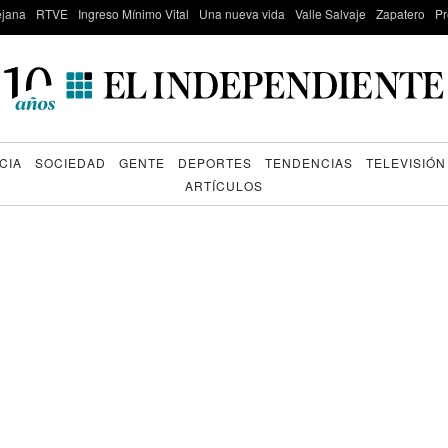
lejana
RTVE
Ingreso Mínimo Vital
Una nueva vida
Valle Salvaje
Zapatero
Pr
CIA
SOCIEDAD
GENTE
DEPORTES
TENDENCIAS
TELEVISIÓN
ARTÍCULOS