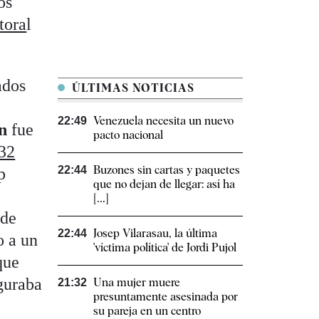
os
tora
l
ados
ÚLTIMAS NOTICIAS
Venezuela necesita un nuevo
22:49
n
fue
pacto nacional
232
Buzones sin cartas y paquetes
22:44
p
que no dejan de llegar: así ha
[...]
 de
Josep Vilarasau, la última
22:44
o a un
'víctima política' de Jordi Pujol
que
eguraba
Una mujer muere
21:32
presuntamente asesinada por
su pareja en un centro