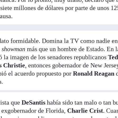
siete millones de dólares por parte de unos 1
causa.
ato formidable. Domina la TV como nadie en
n
showman
más que un hombre de Estado. En l
ó la imagen de los senadores republicanos
Ted
s Christie
, entonces gobernador de New Jerse
ió el acuerdo propuesto por
Ronald Reagan
d
o.
vista que
DeSantis
había sido tan malo o tan b
l exgobernador de Florida,
Charlie Crist
. Cua