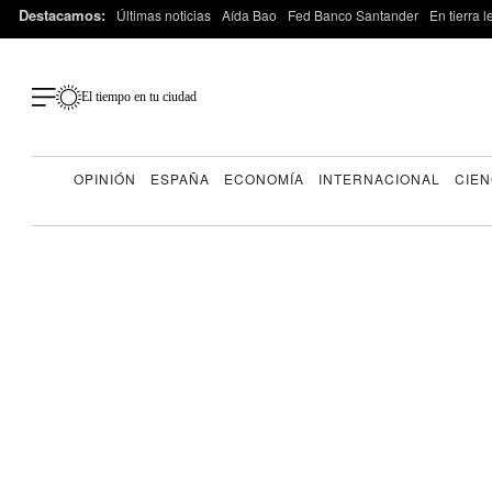
Destacamos:
Últimas noticias
Aída Bao
Fed Banco Santander
En tierra 
El tiempo en tu ciudad
OPINIÓN
ESPAÑA
ECONOMÍA
INTERNACIONAL
CIEN