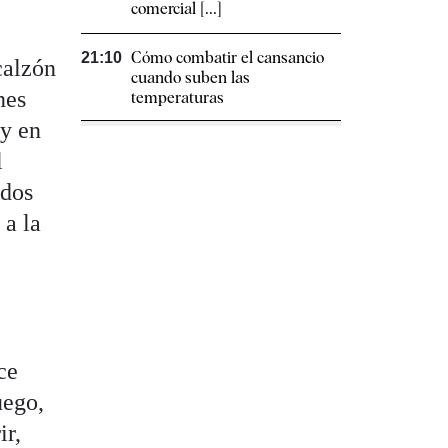
comercial [...]
Cómo combatir el cansancio​
21:10
calzón
cuando suben las
nes
temperaturas
 y en
l
idos
 a la
ce
uego,
ir,