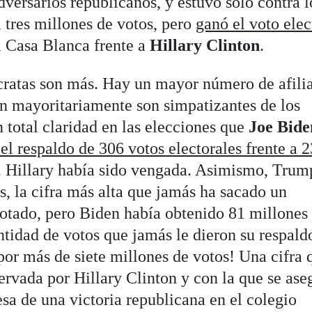
dversarios republicanos, y estuvo solo contra l
 tres millones de votos, pero
ganó el voto elec
a Casa Blanca frente a
Hillary Clinton
.
cratas son más. Hay un mayor número de afili
an mayoritariamente son simpatizantes de los
 total claridad en las elecciones que
Joe Bide
el respaldo de 306 votos electorales frente a 
 Hillary había sido vengada. Asimismo, Trum
s, la cifra más alta que jamás ha sacado un
rotado, pero Biden había obtenido 81 millones
ntidad de votos que jamás le dieron su respald
por más de siete millones de votos! Una cifra 
ervada por Hillary Clinton y con la que se as
resa de una victoria republicana en el colegio