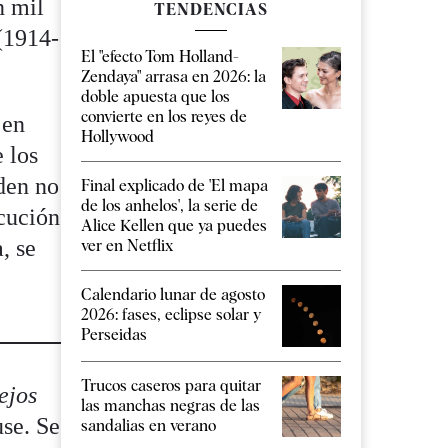
n mil
TENDENCIAS
(1914-
El "efecto Tom Holland-
Zendaya" arrasa en 2026: la
doble apuesta que los
convierte en los reyes de
 en
Hollywood
 los
den no
Final explicado de 'El mapa
de los anhelos', la serie de
ecución
Alice Kellen que ya puedes
, se
ver en Netflix
Calendario lunar de agosto
2026: fases, eclipse solar y
Perseidas
Trucos caseros para quitar
lejos
las manchas negras de las
se. Se
sandalias en verano