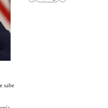
se sabe
tenía