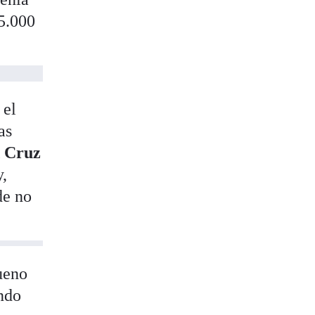
25.000
 el
as
 Cruz
y,
e no
ueno
ndo