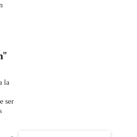
n
n"
a la
e ser
s
e