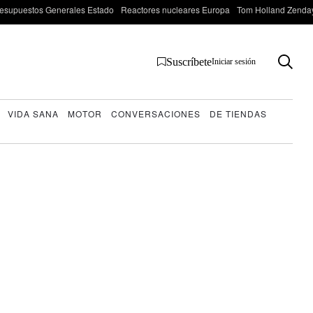
esupuestos Generales Estado
Reactores nucleares Europa
Tom Holland Zenda
Suscríbete
Iniciar sesión
VIDA SANA
MOTOR
CONVERSACIONES
DE TIENDAS