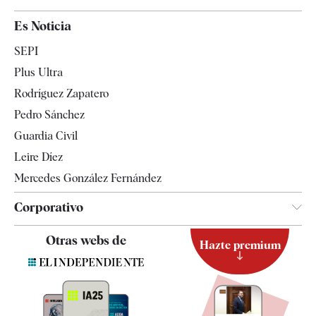
España
Es Noticia
Economía
SEPI
Internacional
Plus Ultra
Gente
Rodríguez Zapatero
Televisión
Pedro Sánchez
Tendencias
Guardia Civil
Leire Díez
Mercedes González Fernández
Corporativo
Contacto
Otras webs de
Hazte premium
Suscripción
Newsletter
Apps