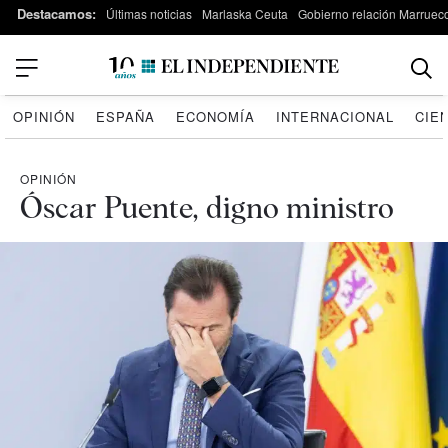
Destacamos:
Últimas noticias
Marlaska Ceuta
Gobierno relación Marruec
OPINIÓN
ESPAÑA
ECONOMÍA
INTERNACIONAL
CIE
OPINIÓN
Óscar Puente, digno ministro