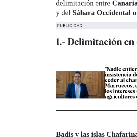
delimitación entre
Canari
y del
Sáhara Occidental 
PUBLICIDAD
1.- Delimitación e
"Nadie entie
insistencia 
ceder al cha
Marruecos, e
los intereses
agricultores
Badis y
las islas Chafarin