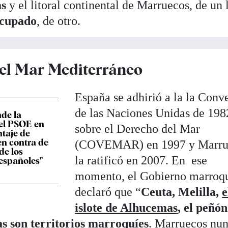
as
y el litoral continental de Marruecos, de un 
ocupado
, de otro.
n el Mar Mediterráneo
España se adhirió a la la Conv
de las Naciones Unidas de 198
nde la
del PSOE en
sobre el Derecho del Mar
ntaje de
n contra de
(COVEMAR) en 1997 y Marru
 de los
la ratificó en 2007. En ese
 españoles"
momento, el Gobierno marroq
declaró que “
Ceuta, Melilla,
e
islote de Alhucemas
, el peñón
as
son territorios marroquíes
. Marruecos nu