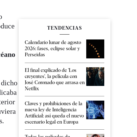
o
roduce
TENDENCIAS
Calendario lunar de agosto
2026: fases, eclipse solar y
céano
Perseidas
El final explicado de 'Los
creyentes', la película con
ó dicho
José Coronado que arrasa en
Netflix
dicaba
terior
Claves y prohibiciones de la
nueva ley de Inteligencia
uviera
Artificial: así queda el nuevo
las.
escenario legal en Europa
Todas las películas de