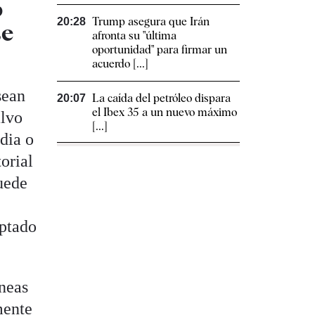
o
Trump asegura que Irán
20:28
se
afronta su "última
oportunidad" para firmar un
acuerdo [...]
sean
La caída del petróleo dispara
20:07
el Ibex 35 a un nuevo máximo
alvo
[...]
edia o
orial
puede
y
eptado
íneas
mente