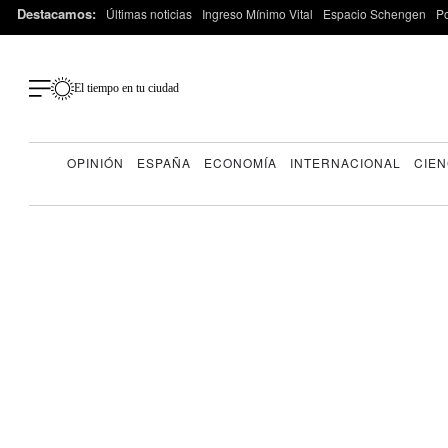
Destacamos:
Últimas noticias
Ingreso Mínimo Vital
Espacio Schengen
P
El tiempo en tu ciudad
OPINIÓN
ESPAÑA
ECONOMÍA
INTERNACIONAL
CIEN