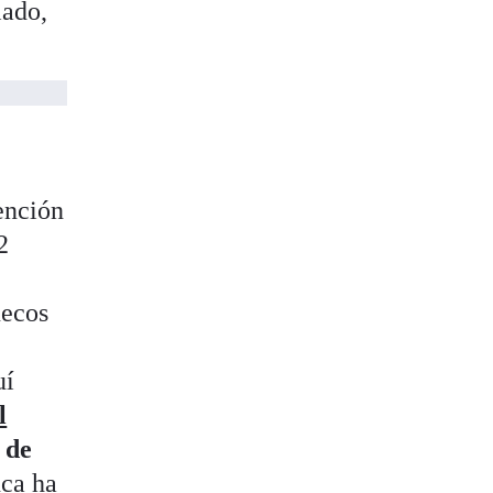
lado,
ención
2
ecos
uí
l
 de
nca ha