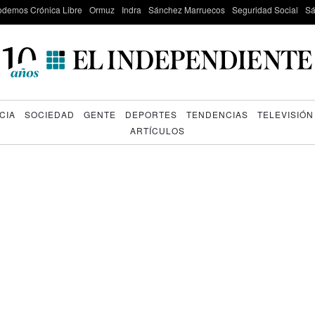
odemos Crónica Libre
Ormuz
Indra
Sánchez Marruecos
Seguridad Social
Sá
CIA
SOCIEDAD
GENTE
DEPORTES
TENDENCIAS
TELEVISIÓN
ARTÍCULOS