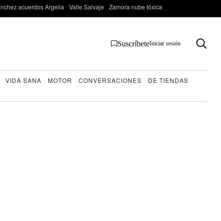
nchez acuerdos Argelia
Valle Salvaje
Zamora nube tóxica
Suscríbete
Iniciar sesión
VIDA SANA
MOTOR
CONVERSACIONES
DE TIENDAS