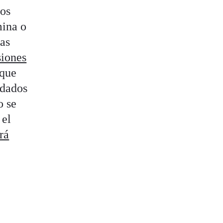
nos
mina o
das
siones
 que
rdados
o se
 el
rá