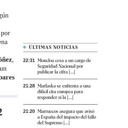
ngún
 por
ena
ÚLTIMAS NOTICIAS
óñez
,
Moncloa cesa a un cargo de
22:31
Seguridad Nacional por
 un
publicar la cifra [...]
bares
Marlaska se enfrenta a una
21:28
difícil cita europea para
responder si la [...]
2
Marruecos asegura que avisó
21:20
a España del impacto del fallo
del Supremo [...]