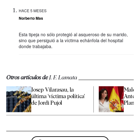
HACE 5 MESES
Norberto Mas
Esta tipeja no sólo protegió al asqueroso de su marido,
sino que persiguió a la víctima echánfola del hospital
donde trabajaba.
Otros artículos de
J. F. Lamata
Josep Vilarasau, la
Malos r
última 'víctima política'
Antena
de Jordi Pujol
Planif