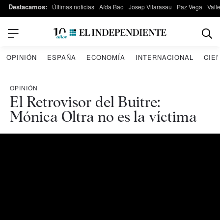
Destacamos:
Últimas noticias
Aída Bao
Josep Vilarasau
Paz Vega
Vall
OPINIÓN
ESPAÑA
ECONOMÍA
INTERNACIONAL
CIE
OPINIÓN
El Retrovisor del Buitre:
Mónica Oltra no es la víctima