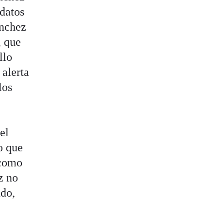
idatos
ánchez
, que
llo
 alerta
los
el
o que
 como
z no
ndo,