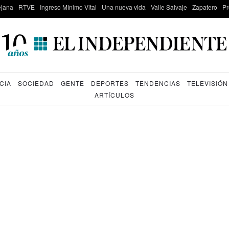
lejana
RTVE
Ingreso Mínimo Vital
Una nueva vida
Valle Salvaje
Zapatero
Pr
CIA
SOCIEDAD
GENTE
DEPORTES
TENDENCIAS
TELEVISIÓN
ARTÍCULOS