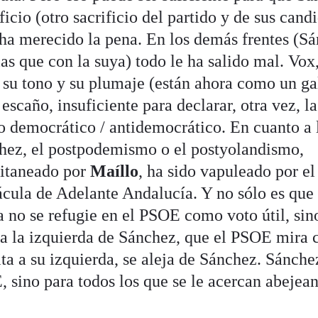
icio (otro sacrificio del partido y de sus cand
ha merecido la pena. En los demás frentes (S
las que con la suya) todo le ha salido mal. Vox
, su tono y su plumaje (están ahora como un ga
scaño, insuficiente para declarar, otra vez, la
ho democrático / antidemocrático. En cuanto a 
chez, el postpodemismo o el postyolandismo,
apitaneado por
Maíllo
, ha sido vapuleado por el
ácula de Adelante Andalucía. Y no sólo es que 
a no se refugie en el PSOE como voto útil, sin
a a la izquierda de Sánchez, que el PSOE mira
ta a su izquierda, se aleja de Sánchez. Sánche
, sino para todos los que se le acercan abejea