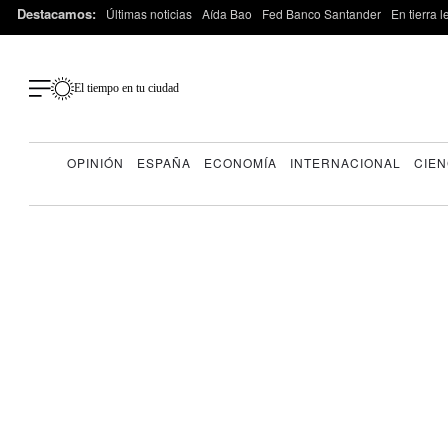
Destacamos:
Últimas noticias
Aída Bao
Fed Banco Santander
En tierra 
El tiempo en tu ciudad
OPINIÓN
ESPAÑA
ECONOMÍA
INTERNACIONAL
CIEN