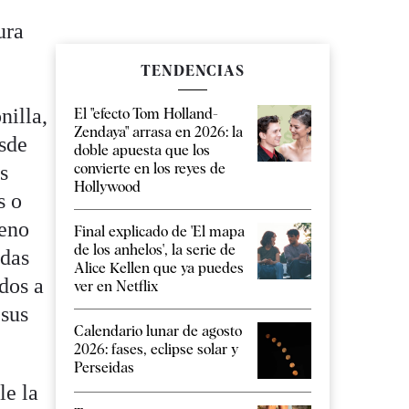
ura
TENDENCIAS
nilla,
El "efecto Tom Holland-
Zendaya" arrasa en 2026: la
esde
doble apuesta que los
convierte en los reyes de
s
Hollywood
s o
reno
Final explicado de 'El mapa
de los anhelos', la serie de
odas
Alice Kellen que ya puedes
dos a
ver en Netflix
 sus
Calendario lunar de agosto
2026: fases, eclipse solar y
Perseidas
le la