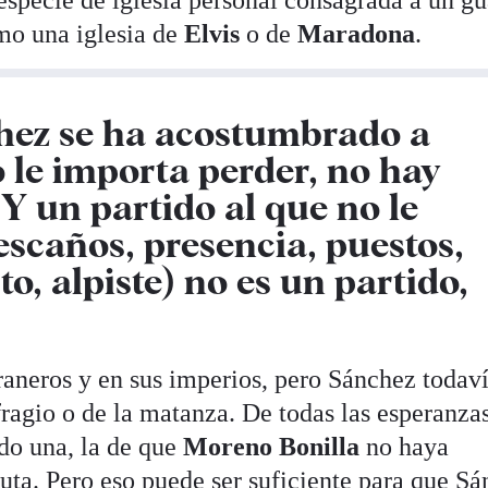
 especie de iglesia personal consagrada a un gu
mo una iglesia de
Elvis
o de
Maradona
.
hez
se ha acostumbrado a
 le importa perder, no hay
 Y un partido al que no le
escaños, presencia, puestos,
o, alpiste) no es un partido,
aneros y en sus imperios, pero Sánchez todav
ragio o de la matanza. De todas las esperanza
do una, la de que
Moreno Bonilla
no haya
uta. Pero eso puede ser suficiente para que S