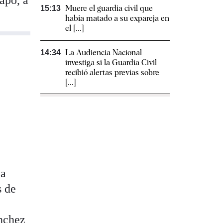
apo, a
Muere el guardia civil que
15:13
había matado a su expareja en
el [...]
La Audiencia Nacional
14:34
investiga si la Guardia Civil
recibió alertas previas sobre
[...]
ía
s de
ánchez