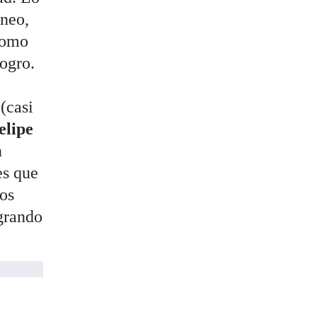
áneo,
 como
 ogro.
(casi
elipe
n
es que
los
ngrando