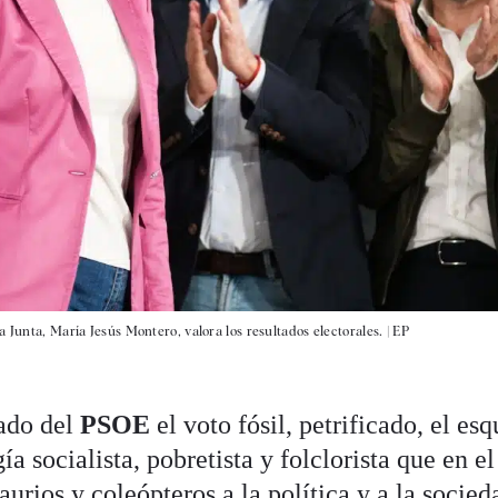
 Junta, María Jesús Montero, valora los resultados electorales. |
EP
ado del
PSOE
el voto fósil, petrificado, el es
a socialista, pobretista y folclorista que en el
aurios y coleópteros a la política y a la socied