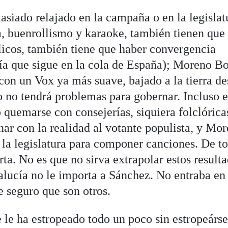
siado relajado en la campaña o en la legislat
a, buenrollismo y karaoke, también tienen que
blicos, también tiene que haber convergencia
a que sigue en la cola de España); Moreno Bo
con un Vox ya más suave, bajado a la tierra d
o no tendrá problemas para gobernar. Incluso e
 quemarse con consejerías, siquiera folclórica
nar con la realidad al votante populista, y Mo
 la legislatura para componer canciones. De t
a. No es que no sirva extrapolar estos resulta
alucía no le importa a Sánchez. No entraba en
e seguro que son otros.
 le ha estropeado todo un poco sin estropeárse