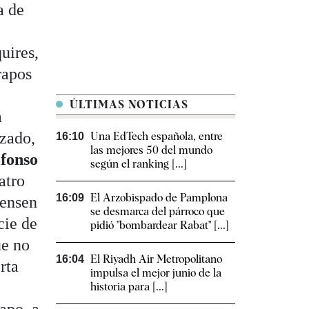
a de
uires,
rapos
ÚLTIMAS NOTICIAS
a
izado,
Una EdTech española, entre
16:10
las mejores 50 del mundo
fonso
según el ranking [...]
atro
El Arzobispado de Pamplona
16:09
iensen
se desmarca del párroco que
cie de
pidió "bombardear Rabat" [...]
ue no
El Riyadh Air Metropolitano
16:04
rta
impulsa el mejor junio de la
historia para [...]