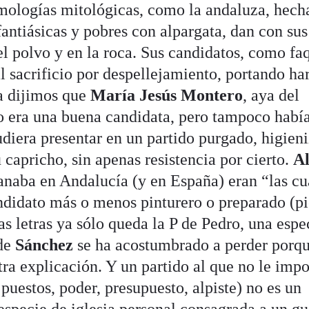
mologías mitológicas, como la andaluza, hech
efantiásicas y pobres con alpargata, dan con sus
el polvo y en la roca. Sus candidatos, como faq
 al sacrificio por despellejamiento, portando ha
Ya dijimos que
María Jesús Montero
, aya del
o era una buena candidata, pero tampoco habí
iera presentar en un partido purgado, higien
capricho, sin apenas resistencia por cierto.
Al
anaba en Andalucía (y en España) eran “las cu
ndidato más o menos pinturero o preparado (p
as letras ya sólo queda la P de Pedro, una espe
 de
Sánchez
se ha acostumbrado a perder porq
tra explicación. Y un partido al que no le impo
 puestos, poder, presupuesto, alpiste) no es un