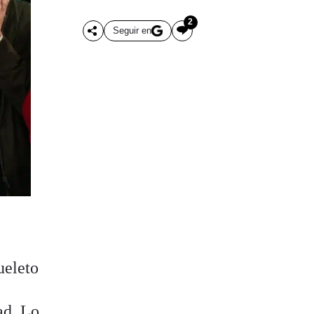
2
Seguir en
queleto
ad. Lo