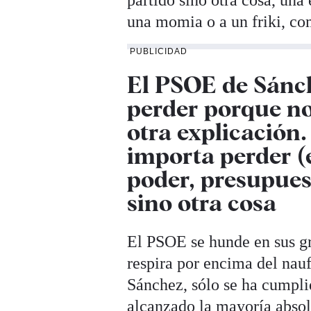
partido sino otra cosa, una
una momia o a un friki, co
PUBLICIDAD
El PSOE de
Sánc
perder porque no
otra explicación.
importa perder (
poder, presupuest
sino otra cosa
El PSOE se hunde en sus gr
respira por encima del nauf
Sánchez, sólo se ha cumpli
alcanzado la mayoría absol