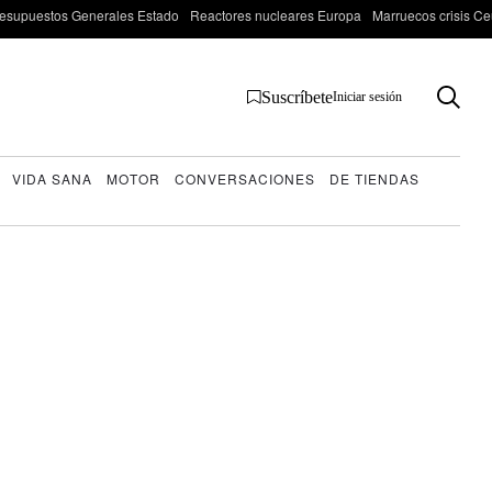
esupuestos Generales Estado
Reactores nucleares Europa
Marruecos crisis Ce
Suscríbete
Iniciar sesión
VIDA SANA
MOTOR
CONVERSACIONES
DE TIENDAS